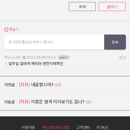
목록
글쓰기
1
댓글 보기
댓글
로그인이 필요한 서비스 입니다.
등록
직스 Lv.99
2023.08.06 19:33
신고
작성자:
작성일:
일주일 걸려여 캐릭터 완전삭제까진
[자유]
내글썰지마!!
5
이전글
[자유]
이겜은 염색 미리보기도 없나?
1
다음글
이용약관
개인정보처리방침
고객센터
PC버전