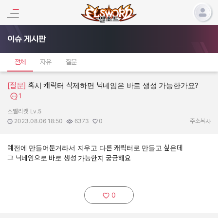
이슈 게시판
전체
자유
질문
[질문]
혹시 캐릭터 삭제하면 닉네임은 바로 생성 가능한가요?
1
스멜리캣 Lv.5
작성자:
작성일:
조회수:
추천수:
2023.08.06 18:50
6373
0
주소복사
예전에 만들어둔거라서 지우고 다른 캐릭터로 만들고 싶은데
그 닉네임으로 바로 생성 가능한지 궁금해요
0
추천하기: