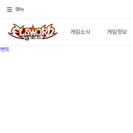
메뉴
게임소식
게임정보
공지사항
세계관
GM메가폰
캐릭터
이벤트 & 캐시샵
가이드
보도자료