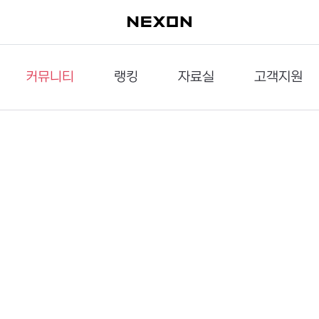
커뮤니티
랭킹
자료실
고객지원
이슈게시판
던전랭킹
다운로드
문의하기
공략게시판
대전랭킹
멀티미디어
신고하기
거래게시판
점령전랭킹
갤러리
건의하기
밸런스토론장
엘타입
보안센터
UCC게시판
작가연재만화