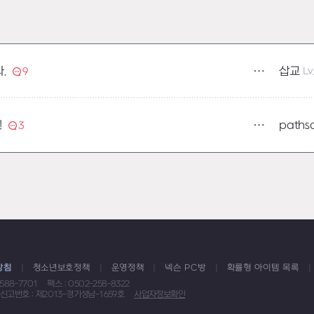
삽교
Lv
.
9
paths
!
3
방침
청소년보호정책
운영정책
넥슨 PC방
확률형 아이템 목록
1588-7701
팩스 : 0502-258-8322
신고번호 : 제2013-경기성남-1659호
사업자정보확인