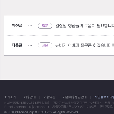
이전글
컴잘알 형님들의 도움이 필요합니다
질문
다음글
뉴비가 아바파 질문좀 하겠습니다!!
질문
회사소개
채용안내
이용약관
게임이용등급안내
개인정보처리
㈜넥슨코리아 대표이사 강대현·김정욱
경기도 성남시 분당구 판교로 256번길 7
전화 : 
E-mail : contact-us@nexon.co.kr
사업자등록번호 : 220-87-17483호
통신판매업 
© NEXON Korea Corp. & KOG Corp. All Rights Reserved.