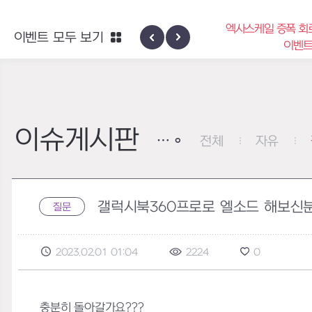
엑사스케일 증폭 회
이벤트 모두 보기
신규 지역 네블론
이벤
이슈게시판
전체
자유
갤럭시북360프로로 엘소드 해보신분
질문
2023.02.01 01:04
2224
0
충분히 돌아갈가요???