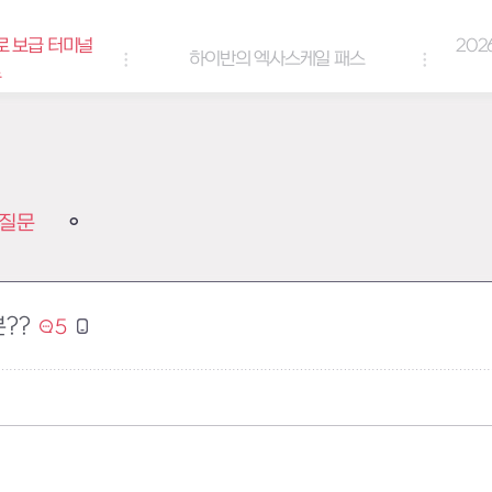
로 보급 터미널
202
하이반의 엑사스케일 패스
트
질문
??
5