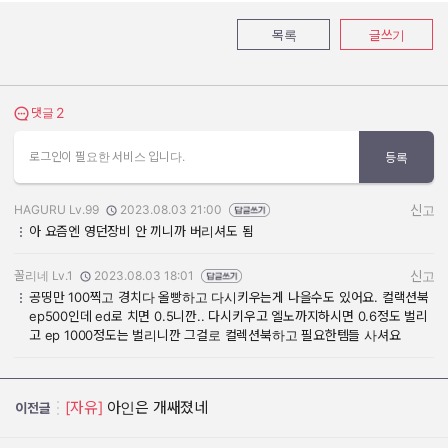
목록
글쓰기
2
댓글 보기
댓글
로그인이 필요한 서비스 입니다.
등록
HAGURU Lv.99
2023.08.03 21:00
신고
작성자:
작성일:
아 요즘엔 영던장비 안 끼니까 버리셔도 됨
꼴리네 Lv.1
2023.08.03 18:01
신고
작성자:
작성일:
공띵만 100찍고 경치다 올빵하고 다시키우는게 나을수도 있어요. 컬랙션북
ep500인데 ed로 치면 0.5니깐.. 다시키우고 엘노까지하시면 0.6정도 벌리
고 ep 1000정도는 벌리니깐 그걸로 컬렉션북하고 필요한템들 사셔요
[자유]
아인은 개쌔졌네
이전글