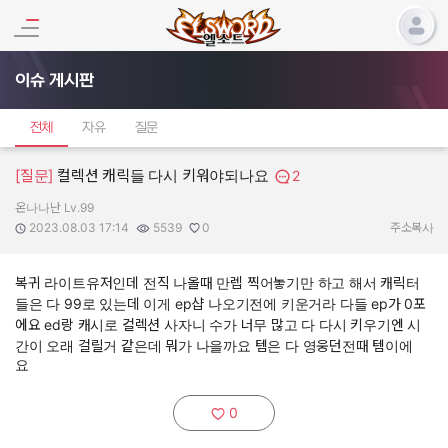
이슈 게시판
전체
자유
질문
[질문]
컬렉션 캐릭들 다시 키워야되나요
2
온나나난 Lv.99
작성자:
작성일:
조회수:
추천수:
2023.08.03 17:14
5539
0
주소복사
복귀 라이트유저인데 전직 나올때 만렙 찍어놓기만 하고 해서 캐릭터
들은 다 99로 있는데 이게 ep샵 나오기전에 키운거라 다들 ep가 0포
에요 ed랑 캐시로 컬렉션 사자니 수가 너무 많고 다 다시 키우기엔 시
간이 오래 걸릴거 같은데 뭐가 나을까요 템은 다 영웅던전때 템이에
요
0
추천하기: