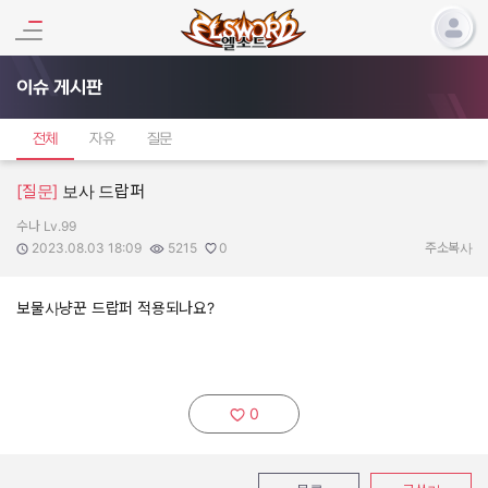
이슈 게시판
전체
자유
질문
[질문]
보사 드랍퍼
수나 Lv.99
작성자:
작성일:
조회수:
추천수:
2023.08.03 18:09
5215
0
주소복사
보물사냥꾼 드랍퍼 적용되나요?
0
추천하기: