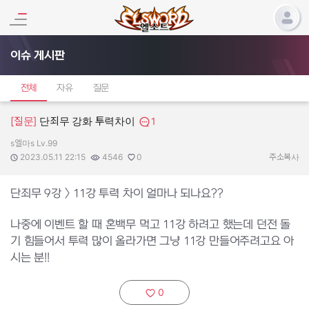
이슈 게시판
전체
자유
질문
[질문]
단죄무 강화 투력차이
1
s엘마s Lv.99
작성자:
작성일:
조회수:
추천수:
2023.05.11 22:15
4546
0
주소복사
단죄무 9강 > 11강 투력 차이 얼마나 되나요??
나중에 이벤트 할 때 혼백무 먹고 11강 하려고 했는데 던전 돌
기 힘들어서 투력 많이 올라가면 그냥 11강 만들어주려고요 아
시는 분!!
0
추천하기: