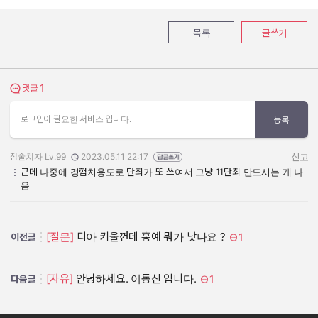
목록
글쓰기
1
댓글 보기
댓글
로그인이 필요한 서비스 입니다.
등록
점술치자 Lv.99
2023.05.11 22:17
신고
작성자:
작성일:
근데 나중에 경험치용도로 단죄가 또 쓰여서 그냥 11단죄 만드시는 게 나
음
[질문]
디아 키울껀데 홍예 뭐가 낫나요 ?
1
이전글
[자유]
안녕하세요. 이동신 입니다.
1
다음글