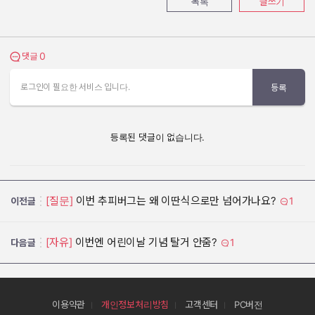
목록
글쓰기
0
댓글 보기
댓글
로그인이 필요한 서비스 입니다.
등록
등록된 댓글이 없습니다.
[질문]
이번 추피버그는 왜 이딴식으로만 넘어가나요?
1
이전글
[자유]
이번엔 어린이날 기념 탈거 안줌?
1
다음글
이용약관
개인정보처리방침
고객센터
PC버전