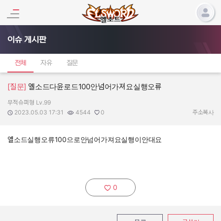
이슈 게시판
전체
자유
질문
[질문]
엘소드다윤로드100안넘어가져요실행오류
무적슈퍼형 Lv.99
작성자:
작성일:
조회수:
추천수:
2023.05.03 17:31
4544
0
주소복사
엘소드실행오류100으로안넘어가져요실행이안대요
0
추천하기: