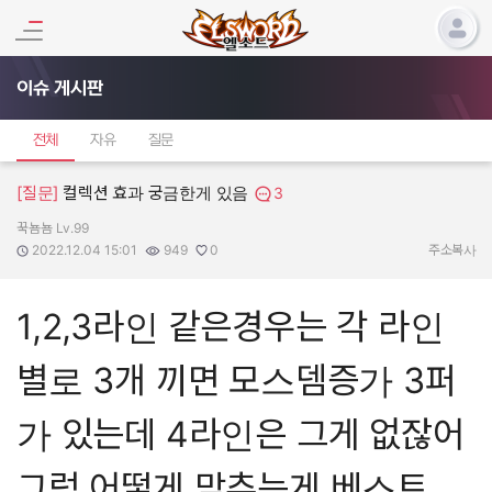
이슈 게시판
전체
자유
질문
[질문]
컬렉션 효과 궁금한게 있음
3
꾹뇸뇸 Lv.99
작성자:
작성일:
조회수:
추천수:
2022.12.04 15:01
949
0
주소복사
1,2,3라인 같은경우는 각 라인
별로 3개 끼면 모스뎀증가 3퍼
가 있는데 4라인은 그게 없잖어
그럼 어떻게 맞추는게 베스트