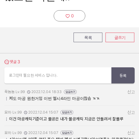
0
추천하기:
목록
글쓰기
3
댓글 보기
댓글
로그인이 필요한 서비스 입니다.
등록
꾹뇸뇸 Lv.99
2022.12.04 18:33
신고
작성자:
작성일:
저도 마공 원한거임 이번 엘시4라인 마공이잖슴 ㄳㄳ
묘하 Lv.99
2022.12.04 15:07
신고
작성자:
작성일:
이건 마공캐릭기준이고 물공은 내가 물공캐릭 지금은 안돌려서 잘몰루
묘하 Lv.99
2022.12.04 15:07
신고
작성자:
작성일: