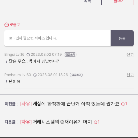
목록
글쓰기
2
댓글 보기
댓글
로그인이 필요한 서비스 입니다.
등록
Bingsi Lv.16
2023.08.02 07:19
신고
작성자:
작성일:
단은 무슨.. 벽이지 장난하나?
Povhaum Lv.60
2023.08.01 18:26
신고
작성자:
작성일:
단이요
[자유]
캐샵에 한정판매 끝난거 아직 있는데 뭔가요
1
이전글
[자유]
거래시스템의 존재이유가 머지
1
다음글