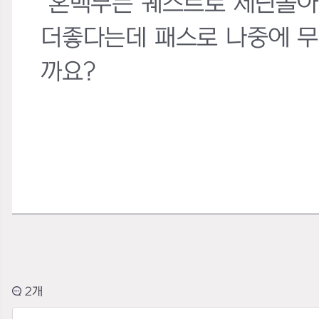
혼백무는 퀘스트로 제단돌아
더좋다는데 패스로 나중에 무
까요?
2