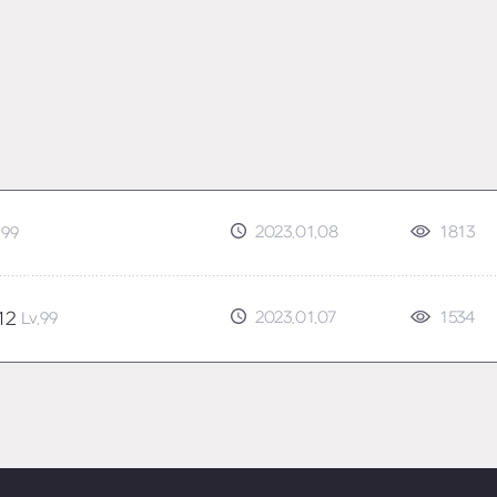
2023.01.08
1813
.99
2023.01.07
1534
12
Lv.99