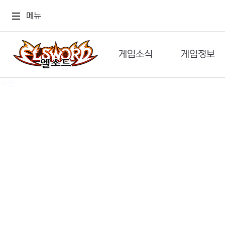
메뉴
게임소식
게임정보
공지사항
세계관
GM메가폰
캐릭터
이벤트 & 캐시샵
가이드
보도자료