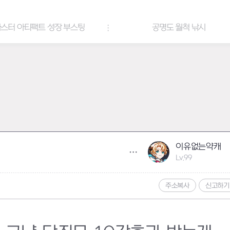
스터 아티팩트 성장 부스팅
공명도 월척 낚시
이유없는약캐
Lv.99
주소복사
신고하기