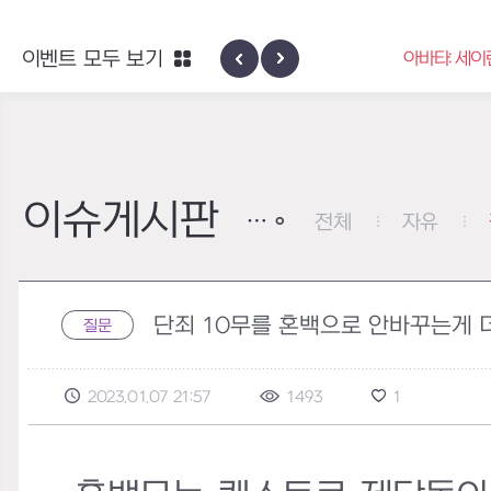
2026년 엘리오스 여름 랑데부 감사
이벤트 모두 보기
아바타: 세이
쿠폰
이슈게시판
전체
자유
단죄 10무를 혼백으로 안바꾸는게 
질문
2023.01.07 21:57
1493
1