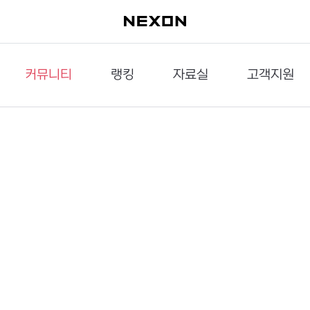
커뮤니티
랭킹
자료실
고객지원
이슈게시판
던전랭킹
다운로드
문의하기
공략게시판
대전랭킹
멀티미디어
신고하기
거래게시판
점령전랭킹
갤러리
건의하기
밸런스토론장
엘타입
보안센터
UCC게시판
작가연재만화