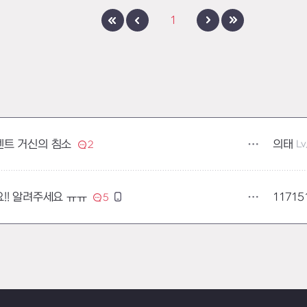
1
의태
Lv
벤트 거신의 침소
2
11715
!! 알려주세요 ㅠㅠ
5