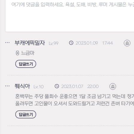
부캐에픽밀자
2023.01.09 17:44
Lv.99
신
응 느금마
답글쓰기
쮀식아
2023.01.07 22:00
Lv.10
신고하기
혼백무는 주당 풀회수 운좋으면 1달 조금 넘기고 먹는데 정
올려두면 고인물이 오셔서 도와드릴거고 저런건 존버 타기에
답글쓰기