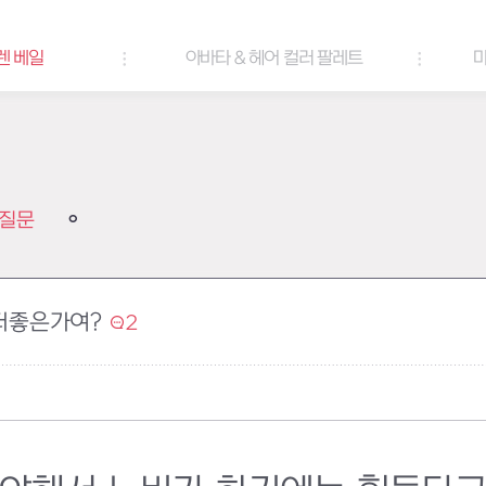
렌 베일
아바타 & 헤어 컬러 팔레트
마
질문
더좋은가여?
2