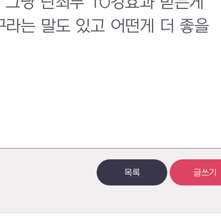
그냥 단죄무 10강효과 받는게
라는 말도 있고 어떤게 더 좋을
목록
글쓰기