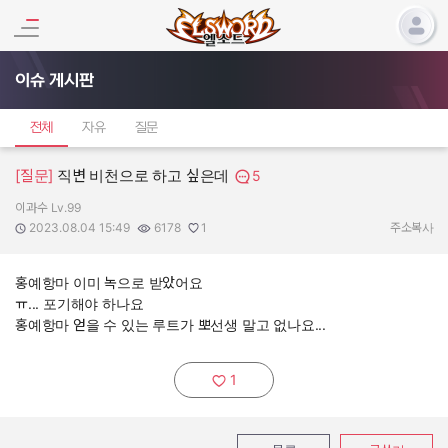
이슈 게시판
전체
자유
질문
[질문]
직변 비천으로 하고 싶은데
5
이과수 Lv.99
작성자:
작성일:
조회수:
추천수:
2023.08.04 15:49
6178
1
주소복사
홍예항마 이미 녹으로 받았어요
ㅠ... 포기해야 하나요
홍예항마 얻을 수 있는 루트가 뽀선생 말고 없나요...
1
추천하기: