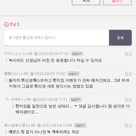
목록
글쓰기
5
댓글 보기
댓글
로그인이 필요한 서비스 입니다.
등록
디아니소스 Lv.99
2023.08.06 17:25
신고
작성자:
작성일:
녹이라도 선생님의 비천 전 응원합니다 하실 수 있어요
똘똘아이 Lv.99
2023.08.05 13:52
신고
작성자:
작성일:
솔직히 뽀선생퀘스트하고 펀치킹 이벤트가 진짜 혜자긴해요. 그냥 부캐
키워서 그걸로 뽀선생 새로 받으시는 방법도 있음
이과수 Lv.99
2023.08.08 17:21
신고
작성자:
작성일:
펀치킹을 일천으로 받은 상태라... ㅜ 댓글 감사합니다 함 생각은 더
해야겠어요...
숙녀왕룻시엘 Lv.99
2023.08.04 15:58
신고
작성자:
작성일:
배르드 칭 갈거 아니면 녹 계속하셔도 되요