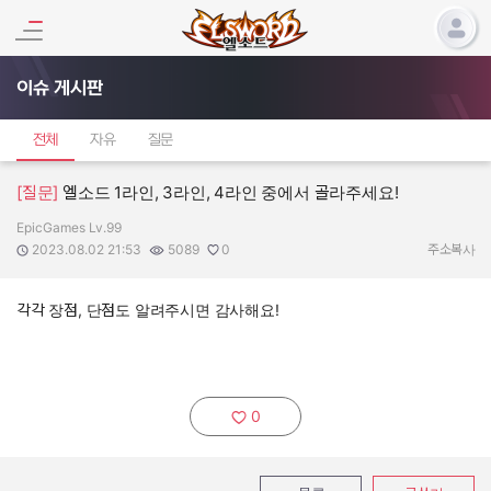
이슈 게시판
전체
자유
질문
[질문]
엘소드 1라인, 3라인, 4라인 중에서 골라주세요!
EpicGames Lv.99
작성자:
작성일:
조회수:
추천수:
2023.08.02 21:53
5089
0
주소복사
각각 장점, 단점도 알려주시면 감사해요!
0
추천하기: