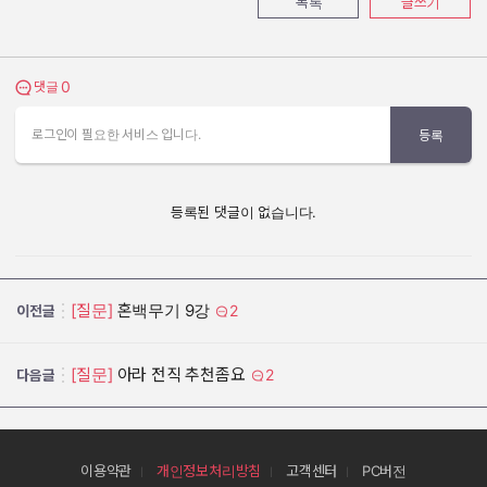
목록
글쓰기
0
댓글 보기
댓글
로그인이 필요한 서비스 입니다.
등록
등록된 댓글이 없습니다.
[질문]
혼백무기 9강
2
이전글
[질문]
아라 전직 추천좀요
2
다음글
이용약관
개인정보처리방침
고객센터
PC버전