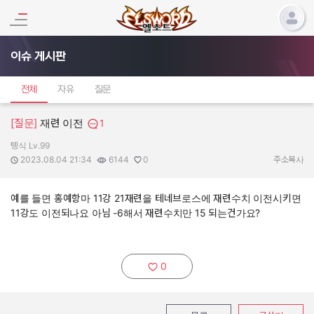
이슈 게시판
전체
자유
질문
[질문]
재련 이전
1
텡식 Lv.99
작성자:
작성일:
조회수:
추천수:
2023.08.04 21:34
6144
0
주소복사
예를 들면 홍예항마 11강 21재련을 테네브로스에 재련수치 이전시키면
11강도 이전되나요 아님 -6해서 재련수치만 15 되는건가요?
0
추천하기: