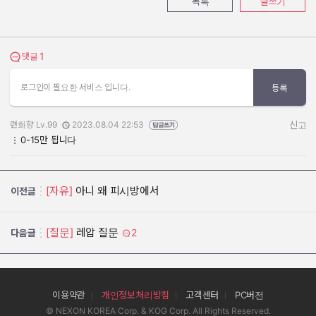
목록
글쓰기
1
댓글 보기
댓글
로그인이 필요한 서비스 입니다.
등록
련화향 Lv.99
2023.08.04 22:53
신고
작성자:
작성일:
0-15만 됩니다
[자유]
아니 왜 피시방에서
이전글
[질문]
레압 질문
2
다음글
이용약관
개인정보처리방침
고객센터
PC버전
© NEXON KOREA Corp. & KOG Corp. All Rights Reserved.