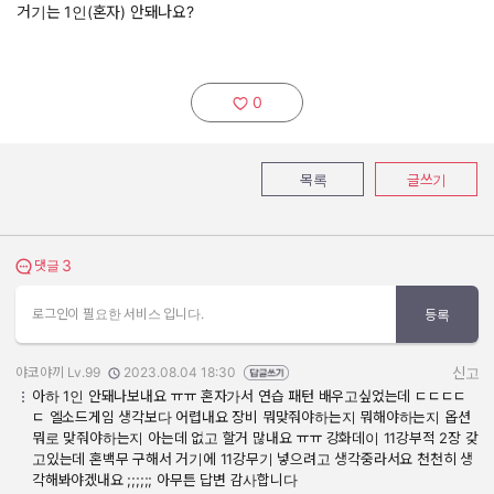
거기는 1인(혼자) 안돼나요?
0
추천하기:
목록
글쓰기
3
댓글 보기
댓글
로그인이 필요한 서비스 입니다.
등록
야코야끼 Lv.99
2023.08.04 18:30
신고
작성자:
작성일:
아하 1인 안돼나보내요 ㅠㅠ 혼자가서 연습 패턴 배우고싶었는데 ㄷㄷㄷㄷ
ㄷ 엘소드게임 생각보다 어렵내요 장비 뭐맞줘야하는지 뭐해야하는지 옵션
뭐로 맞줘야하는지 아는데 없고 할거 많내요 ㅠㅠ 강화데이 11강부적 2장 갖
고있는데 혼백무 구해서 거기에 11강무기 넣으려고 생각중라서요 천천히 생
각해봐야겠내요 ;;;;;; 아무튼 답변 감사합니다