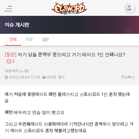
이슈 게시판
전체
자유
질문
[질문]
저기 님들 혼백무 얻으려고 거기 레이드 1인 안돼나요?
3
야코야끼 Lv.99
작성자:
작성일:
조회수:
추천수:
2023.08.04 17:18
6358
0
주소복사
제가 처음에 홍염레이드 패턴 몰라가지고 스토리모드 1인 혼자 했는데
요
패턴 배우려고 연습 많이 했고요
그리고 두번째레이드 이름뭐여더라 기억안나지만 혼백무기 얻으려고 거
기 레이드 스토리모드 혼자 해볼려고했는데요