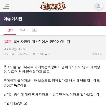
이슈 게시판
전체
자유
질문
[질문]
복귀자인데 캐선창에서 안넘어갑니다
무풍화우@S Lv.99
작성자:
작성일:
조회수:
추천수:
2023.08.02 23:01
5173
0
주소복사
엜소드를 깔고나서부터 캐릭선택창에서 넘어가지지도 않고, 캐릭생
성 누르면 서버 끊어졌다고 뜨고
홈페이지 들어가보니까 보호모드 되어있다고 해서 해제도 했는데도
증상은 똑같아요
팅기는 증상에 대한 메세지라도 띄워주면 방법이라도 알아보겠는데
그런거 1도없네요