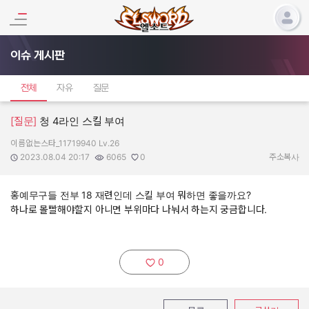
이슈 게시판
전체
자유
질문
[질문]
청 4라인 스킬 부여
이름없는스타_11719940 Lv.26
작성자:
작성일:
조회수:
추천수:
2023.08.04 20:17
6065
0
주소복사
홍예무구들 전부 18 재련인데 스킬 부여 뭐하면 좋을까요?
하나로 몰빨해야할지 아니면 부위마다 나눠서 하는지 궁금합니다.
0
추천하기: