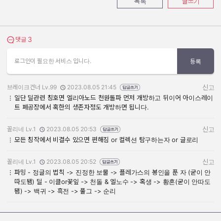
목록
글쓰기
3
댓글 보기
댓글
로그인이 필요한 서비스 입니다.
등록
브레이크건너 Lv.99
2023.08.05 21:45
신고
작성자:
작성일:
일단 딜관련 칭호면 엘리아노드 천원돌파 먼저 개방하고 뒤이어 아이스레이
트 폐공장에서 혹한의 생존자정도 개방하면 됩니다.
꼴리네 Lv.1
2023.08.05 20:53
신고
작성자:
작성일:
모든 칭작에서 비결수 있으면 편해짐 or 컬렉션 탐구하는자 or 글로리
꼴리네 Lv.1
2023.08.05 20:52
신고
작성자:
작성일:
파밍 - 정글의 법칙 -> 진정한 보물 -> 플레가스의 봉인을 푼 자 (굳이 안
따도됌) 딜 - 이클or꽃잎 -> 천돌 & 엘노수 -> 혹생 -> 황혼(굳이 안따도
됌) -> 백귀 -> 흑전 -> 풀그 -> 순리