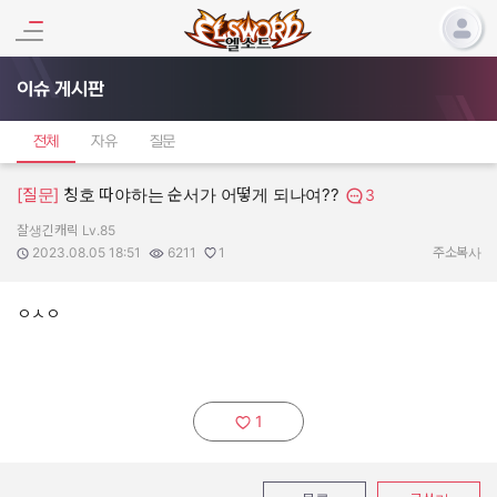
이슈 게시판
전체
자유
질문
[질문]
칭호 따야하는 순서가 어떻게 되나여??
3
잘생긴캐릭 Lv.85
작성자:
작성일:
조회수:
추천수:
2023.08.05 18:51
6211
1
주소복사
ㅇㅅㅇ
1
추천하기: