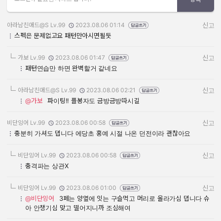
아라남친애드@S Lv.99
2023.08.06 01:14
신고
작성자:
작성일:
스펙은 문제없고요 패턴만아시면될듯
가보 Lv.99
2023.08.06 01:47
신고
작성자:
작성일:
패턴연습만 하면 완벽할거 같네요
아라남친애드@S Lv.99
2023.08.06 02:21
신고
작성자:
작성일:
@가보
파이팅!! 플봉자도 금방금방따시길
비단잉어 Lv.99
2023.08.06 00:58
신고
작성자:
작성일:
충분히 가셔도 댑니다 에당초 홍예 시절 나온 던전이라 괜찮아요
비단잉어 Lv.99
2023.08.06 00:58
신고
작성자:
작성일:
충격파는 상관X
비단잉어 Lv.99
2023.08.06 01:00
신고
작성자:
작성일:
@비단잉어
3페는 양옆에 잇는 구슬먹고 머리로 올라가심 댑니다 슈
아 안챙기심 맞고 떨어지니까 조심해여