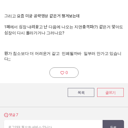
그리고 요즘 미궁 공략영상 같은거 챙겨보는데
1페에서 심장 내려꽂고 난 다음에 나오는 지면충격파(?) 같은거 맞아도
심장이 다시 올라가거나 그러나요?
뭔가 침소보다 더 어려운거 같고 민폐될까바 일부러 안가고 있습니
다;;
0
추천하기:
목록
글쓰기
7
댓글 보기
댓글
로그인이 필요한 서비스 입니다.
등록