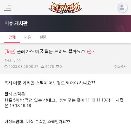
이슈 게시판
전체
자유
질문
[질문]
플레가스 미궁 질문 드려도 될까요??
7
가보 Lv.99
작성자:
작성일:
조회수:
추천수:
2023.08.06 00:27
6075
0
주소복사
혹시 미궁 가려면 스펙이 어느정도 되어야 하나요??
필자 스펙은
11혼 5해방 흑전 있는 상태고.. 방어구는 홍예 11 10 11 10강 재련
은 19 18 19 18
이정도인데.. 아직 부족한 스펙인가요??