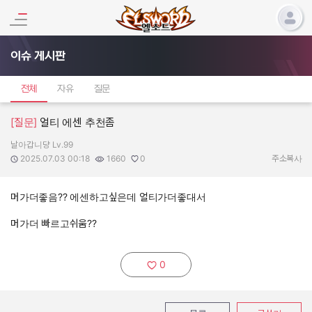
이슈 게시판
전체
자유
질문
[질문]
얼티 에센 추천좀
날아갑니댱 Lv.99
작성자:
작성일:
조회수:
추천수:
2025.07.03 00:18
1660
0
주소복사
머가더좋음?? 에센하고싶은데 얼티가더좋대서
머가더 빠르고쉬움??
0
추천하기: