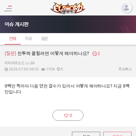
이슈 게시판
전체
자유
질문
[질문]
전투력 올릴려면 어떻게 해야하나요?
2
리티아의소드 Lv.99
작성자:
작성일:
조회수:
추천수:
2025.07.05 06:10
1709
0
주소복사
9백만 찍어야 다음 던전 갈수가 있어서 어떻게 해야하나요? 지금 8백
만입니다
0
추천하기: