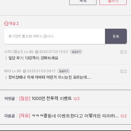
목록
글쓰기
2
댓글 보기
댓글
로그인이 필요한 서비스 입니다.
등록
스리니엘소드 Lv.99
2025.07.05 13:02
신고
작성자:
작성일:
일단 무기 13강까지 강화하세요
80G Lv.99
2025.07.05 08:17
신고
작성자:
작성일:
장비상태나 악세 아바타 어떤거 쓰시는진 모르는데....
[질문]
1000만 전투력 이벤트
2
이전글
[자유]
ㅋㅋㅋ옆동네 이벤트한다고 어떻게든 따라하려고 발버둥치네
2
다음글