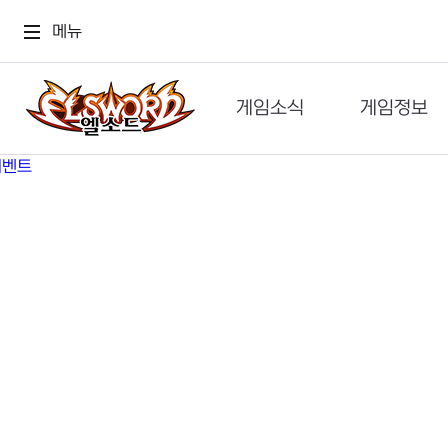
메뉴
게임소식
게임정보
공지사항
세계관
GM메가폰
캐릭터
이벤트 & 캐시샵
가이드
보도자료