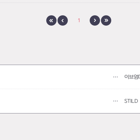
1
이브엄
STILD