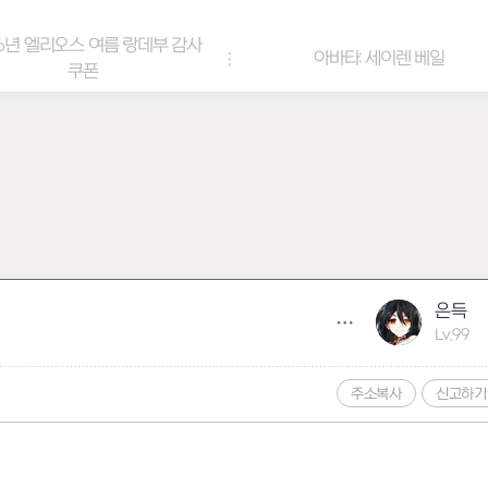
6년 엘리오스 여름 랑데부 감사
아바타: 세이렌 베일
쿠폰
은득
Lv.99
주소복사
신고하기