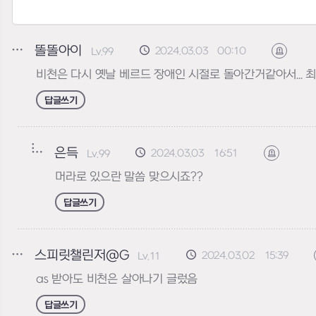
똘똘아이
2024.03.03 00:10
Lv.99
신고하
비천은 다시 옛날 베르드 장애인 시절로 돌아간거같아서...
답글쓰기
은득
2024.03.03 16:51
Lv.99
신고하기
머라로 있으란 말씀 맞으시죠??
답글쓰기
스피릿챌린저@G
2024.03.02 15:39
Lv.11
as 받아도 비천은 살아나기 글렀음
답글쓰기