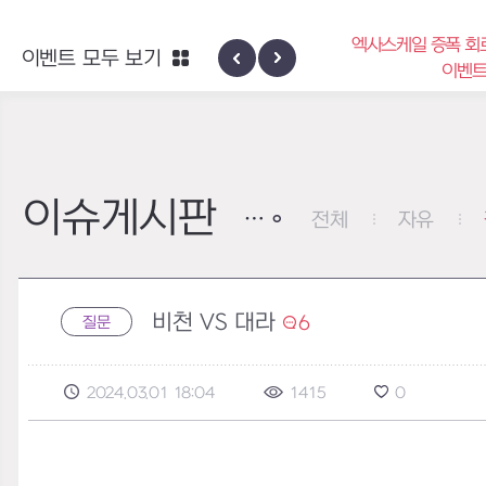
엑사스케일 증폭 회
이벤트 모두 보기
신규 지역 네블론
이벤
이슈게시판
전체
자유
비천 VS 대라
6
질문
2024.03.01 18:04
1415
0