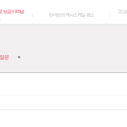
로 보급 터미널
202
하이반의 엑사스케일 패스
트
질문