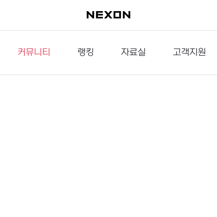
커뮤니티
랭킹
자료실
고객지원
이슈게시판
던전랭킹
다운로드
문의하기
공략게시판
대전랭킹
멀티미디어
신고하기
거래게시판
점령전랭킹
갤러리
건의하기
밸런스토론장
엘타입
보안센터
UCC게시판
작가연재만화