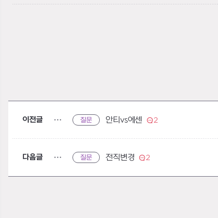
이전글
안티vs에센
질문
2
다음글
전직변경
질문
2