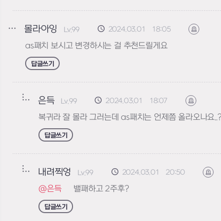
몰라아잉
2024.03.01 18:05
Lv.99
신고하기
as패치 보시고 변경하시는 걸 추천드릴게요
답글쓰기
은득
2024.03.01 18:07
Lv.99
신고하기
복귀라 잘 몰라 그러는데 as패치는 언제쯤 올라오나요..?
답글쓰기
내려찍엉
2024.03.01 20:50
Lv.99
신
@은득
밸패하고 2주후?
답글쓰기