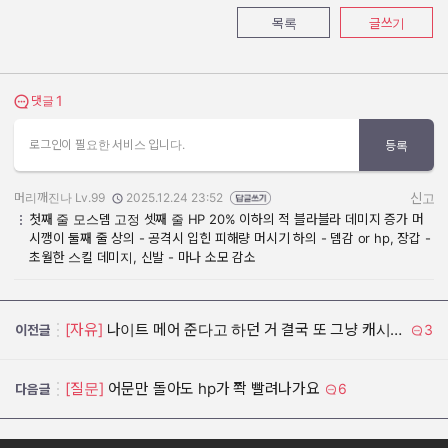
목록
글쓰기
1
댓글 보기
댓글
로그인이 필요한 서비스 입니다.
등록
머리깨진나 Lv.99
2025.12.24 23:52
신고
작성자:
작성일:
첫째 줄 모스뎀 고정 셋째 줄 HP 20% 이하의 적 블라블라 데미지 증가 머
시깽이 둘째 줄 상의 - 공격시 입힌 피해량 머시기 하의 - 뎀감 or hp, 장갑 -
초월한 스킬 데미지, 신발 - 마나 소모 감소
[자유]
나이트 메어 준다고 하던 거 결국 또 그냥 캐시 티켓 이였고
3
이전글
[질문]
어문만 돌아도 hp가 쫙 빨려나가요
6
다음글