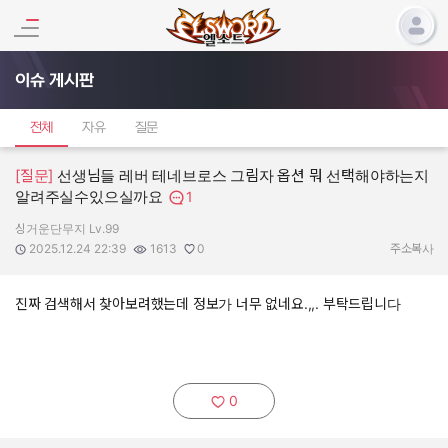
이슈 게시판
전체
자유
질문
[질문]
선생님들 레버 테네브로스 그림자 옵션 뭐 선택해야하는지
알려주실수있으실까요
1
싱거운단무지 Lv.99
작성자:
작성일:
조회수:
추천수:
2025.12.24 22:39
1613
0
주소복사
진짜 검색해서 찾아보려했는데 정보가 너무 없네요.,,. 부탁드립니다
0
추천하기: