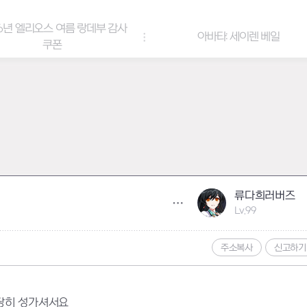
6년 엘리오스 여름 랑데부 감사
아바타: 세이렌 베일
쿠폰
류다희러버즈
Lv.99
주소복사
신고하기
당히 성가셔서요