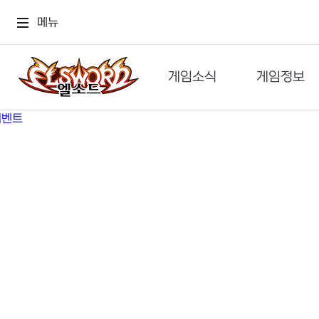
메뉴
게임소식
게임정보
공지사항
세계관
GM메가폰
캐릭터
이벤트 & 캐시샵
가이드
보도자료