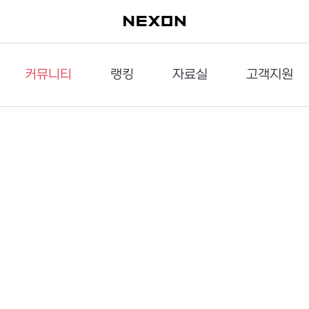
커뮤니티
랭킹
자료실
고객지원
이슈게시판
던전랭킹
다운로드
문의하기
공략게시판
대전랭킹
멀티미디어
신고하기
거래게시판
점령전랭킹
갤러리
건의하기
밸런스토론장
엘타입
보안센터
UCC게시판
작가연재만화