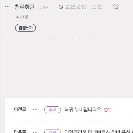
천류하린
2025.12.30 00:33
Lv.99
신고하기
돌사과
답글쓰기
이전글
복귀 뉴비입니다요
질문
2
다음글
질문