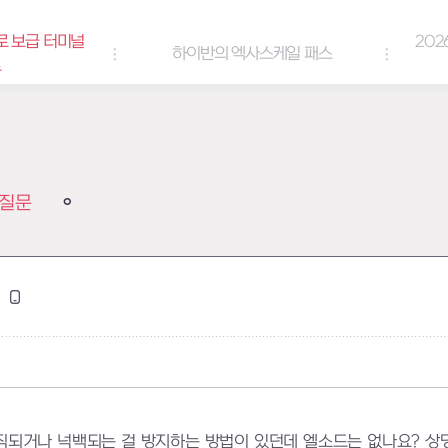
로 보급 터미널
202
하이반의 엑사스케일 패스
트
질문
1
직되거나 넉백되는 걸 방지하는 방법이 있던데 엘소드는 없나요? 상