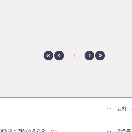
1
교확
Lv
강호동
디앙겔리온 테네브로스 장비 옵션 어떻게 설정해야 될까요 ㅠㅠ
1