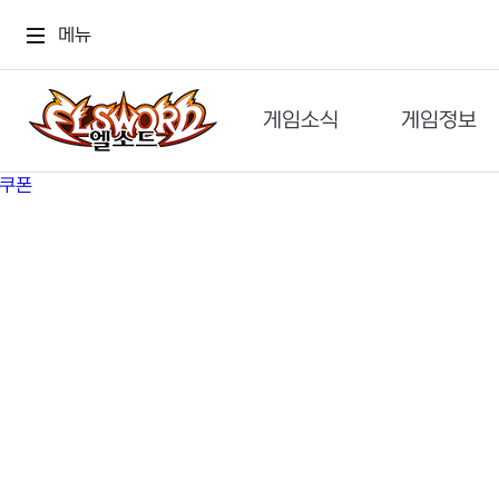
메뉴
게임소식
게임정보
공지사항
세계관
GM메가폰
캐릭터
이벤트 & 캐시샵
가이드
보도자료