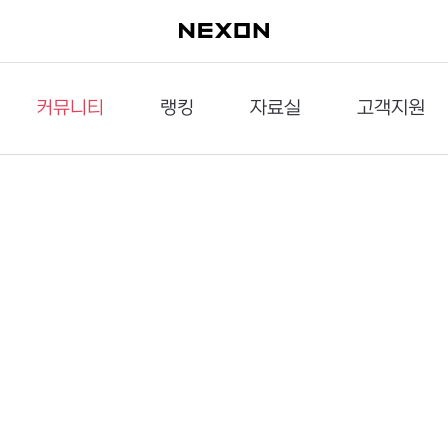
커뮤니티
랭킹
자료실
고객지원
이슈게시판
던전랭킹
다운로드
문의하기
공략게시판
대전랭킹
멀티미디어
신고하기
거래게시판
점령전랭킹
갤러리
건의하기
밸런스토론장
엘타입
보안센터
UCC게시판
작가연재만화