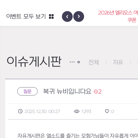
2026년 엘리오스 여름 랑데부 감사
이벤트 모두 보기
스케일 패스
쿠폰
이슈게시판
전체
자유
복귀 뉴비입니다요
2
질문
2025.12.30 00:27
1293
0
자유게시판은 엘소드를 즐기는 모험가님들이 자유롭게 이야