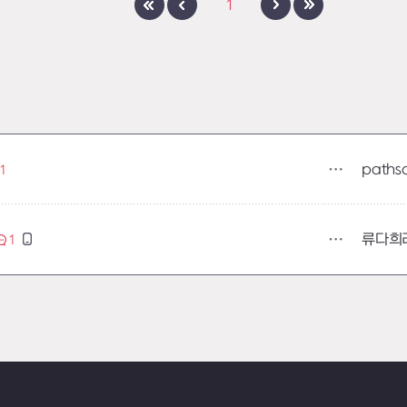
1
paths
1
류다희
1