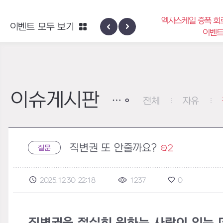
엑사스케일 증폭 회
이벤트 모두 보기
신규 지역 네블론
이벤
이슈게시판
전체
자유
직변권 또 안줄까요?
2
질문
2025.12.30 22:18
1237
0