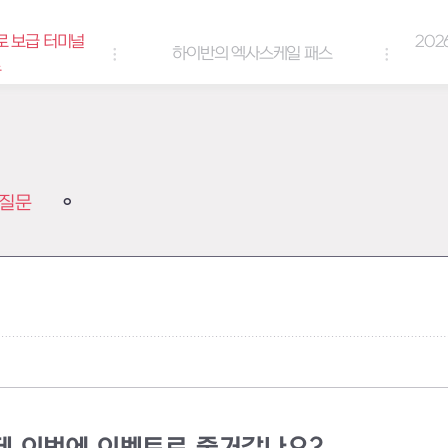
로 보급 터미널
202
하이반의 엑사스케일 패스
트
질문