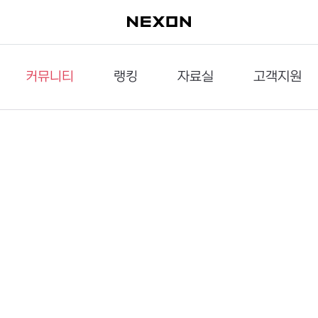
커뮤니티
랭킹
자료실
고객지원
이슈게시판
던전랭킹
다운로드
문의하기
공략게시판
대전랭킹
멀티미디어
신고하기
거래게시판
점령전랭킹
갤러리
건의하기
밸런스토론장
엘타입
보안센터
UCC게시판
작가연재만화