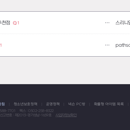
스리니
추천점
1
paths
1
방침
청소년보호정책
운영정책
넥슨 PC방
확률형 아이템 목록
1588-7701
팩스 : 0502-258-8322
신고번호 : 제2013-경기성남-1659호
사업자정보확인