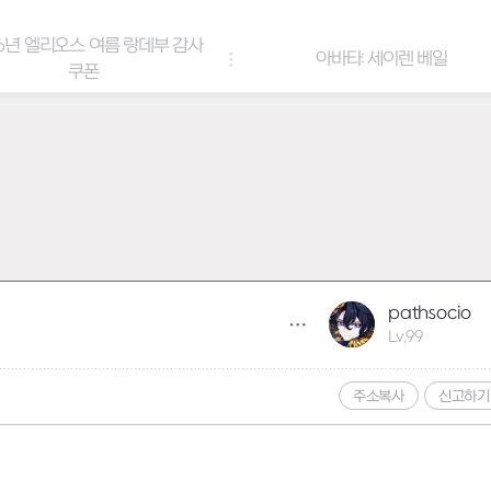
6년 엘리오스 여름 랑데부 감사
아바타: 세이렌 베일
쿠폰
pathsocio
Lv.99
주소복사
신고하기