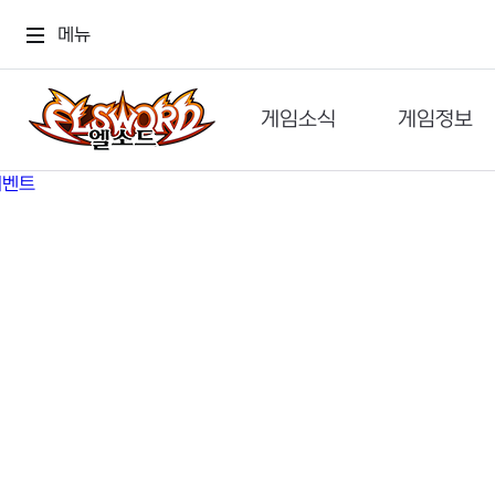
메뉴
게임소식
게임정보
공지사항
세계관
GM메가폰
캐릭터
이벤트 & 캐시샵
가이드
보도자료