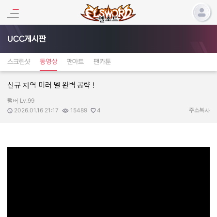
UCC게시판
스크린샷
동영상
팬아트
팬카툰
신규 지역 미러 델 완벽 공략 !
탬버 Lv.99
작성자:
작성일:
조회수:
추천수:
2026.01.16 21:17
15489
4
주소복사