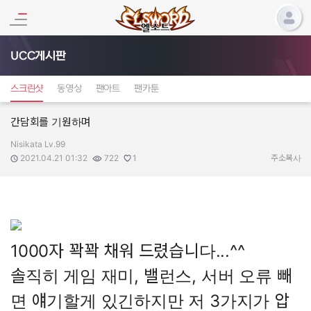
UCC게시판
스크린샷
동영상
팬아트
팬카툰
간담회를 기원하며
Nisikata Lv.99
작성자:
작성일:
조회수:
추천수:
2021.04.21 01:32
722
1
주소복사
1000자 꽉꽉 채워 드렸습니다...^^
솔직히 게임 재미, 밸런스, 서버 오류 빼
면 얘기할게 있긴하지만 저 3가지가 압