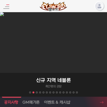
엘소드 프로모션
신규 지역 네블론
흑안령의 관문
엘소드 소식
공지사항
GM메가폰
이벤트 & 캐시샵