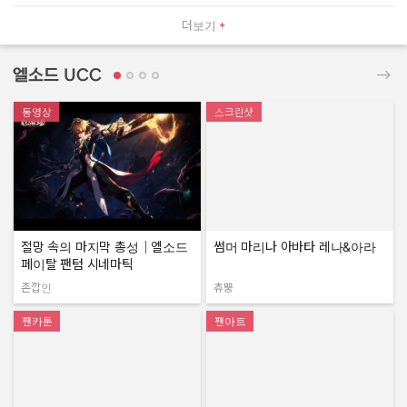
더보기
엘소드 UCC
동영상
스크린샷
절망 속의 마지막 총성｜엘소드
썸머 마리나 아바타 레나&아라
페이탈 팬텀 시네마틱
존깝인
츄뿡
작성자:
작성자:
팬카툰
팬아트