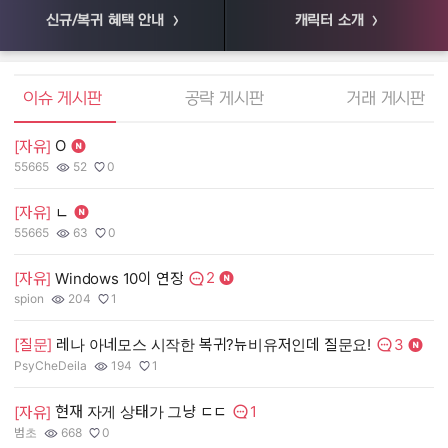
신규/복귀 혜택 안내
캐릭터 소개
엘소드 커뮤니티
이슈 게시판
공략 게시판
거래 게시판
O
[자유]
[
55665
52
0
55
작성자:
조회수:
추천수:
작
조
추
[자유]
ㄴ
[
55665
63
0
장
작성자:
조회수:
추천수:
작
조
추
2
[자유]
Windows 10이 연장
[
댓글수:
spion
204
1
유
작성자:
조회수:
추천수:
작
조
추
3
[질문]
레나 아네모스 시작한 복귀?뉴비유저인데 질문요!
[
댓글수:
PsyCheDeila
194
1
그
작성자:
조회수:
추천수:
작
조
추
1
현재 자게 상태가 그냥 ㄷㄷ
[자유]
[
댓글수:
범초
668
0
Q
작성자:
조회수:
추천수:
작
조
추