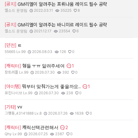
[공지]
GM리엘이 알려주는 프뤼나움 레이드 필수 공략
엘소드 운영팀
2022.03.11
35225
8
작성자:
작성일:
조회수:
추천수:
[공지]
GM리엘이 알려주는 바니미르 레이드 필수 공략
엘소드 운영팀
2021.12.17
23554
6
작성자:
작성일:
조회수:
추천수:
[던전]
ㅌ
55665 Lv.99
2026.08.03
126
0
작성자:
작성일:
조회수:
추천수:
1
[캐릭터]
형들 ㅜㅠ 알려주세여
댓글수:
장트러플 Lv.99
2026.07.30
392
0
작성자:
작성일:
조회수:
추천수:
1
[아이템]
뭐부터 맞춰가는게 좋을까요..
댓글수:
유진다이브 Lv.99
2026.07.30
238
0
작성자:
작성일:
조회수:
추천수:
vv
[기타]
그행동_43141888 Lv.8
2026.07.26
1638
0
작성자:
작성일:
조회수:
추천수:
2
[캐릭터]
캐릭선택관련해서
댓글수:
Qhy Lv.99
2026.07.25
2387
0
작성자:
작성일:
조회수:
추천수: