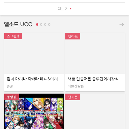
더보기
엘소드 UCC
스크린샷
팬아트
썸머 마리나 아바타 레나&아라
새로 만들어본 블루헨머리장식
츄뿡
아인산칼륨
작성자:
작성자:
동영상
팬카툰