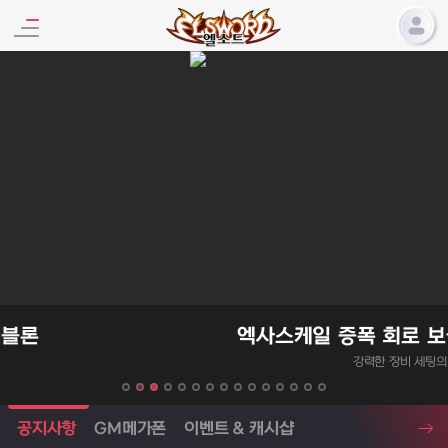
엘소드 프로모션
엑사스케일 증폭 회로 보급 터미널 이벤트
강력한 장비 세팅의 기회!
엘소드 소식
공지사항
GM메가폰
이벤트 & 캐시샵