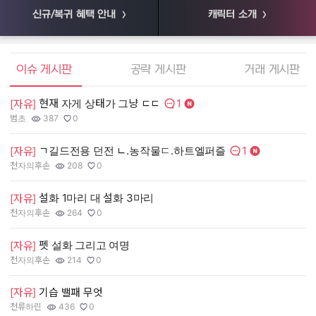
신규/복귀 혜택 안내
캐릭터 소개
엘소드 커뮤니티
이슈 게시판
공략 게시판
거래 게시판
1
현재 자게 상태가 그냥 ㄷㄷ
[
[자유]
댓글수:
범초
387
0
55
작성자:
조회수:
추천수:
작
조
추
1
ㄱ길드전용 던전 ㄴ.농작물ㄷ.하트엘퍼즐
[
[자유]
댓글수:
천자의후손
208
0
장
작성자:
조회수:
추천수:
작
조
추
설화 1마리 대 설화 3마리
[
[자유]
천자의후손
264
0
유
작성자:
조회수:
추천수:
작
조
추
펫 설화 그리고 여명
[
[자유]
그
천자의후손
214
0
작
조
추
작성자:
조회수:
추천수:
[
[자유]
기습 밸패 무엇
천류하린
436
0
Q
작성자:
조회수:
추천수:
작
조
추