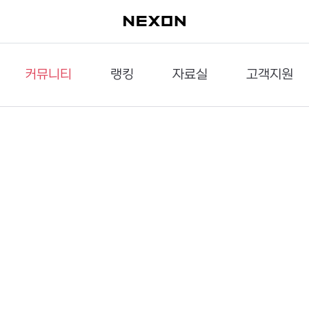
커뮤니티
랭킹
자료실
고객지원
이슈게시판
던전랭킹
다운로드
문의하기
공략게시판
대전랭킹
멀티미디어
신고하기
거래게시판
점령전랭킹
갤러리
건의하기
밸런스토론장
엘타입
보안센터
UCC게시판
작가연재만화