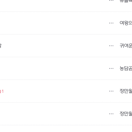
퓨블
여왕
귀여
발
농담
장만
1
장만