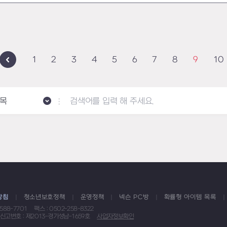
1
2
3
4
5
6
7
8
9
10
목
방침
청소년보호정책
운영정책
넥슨 PC방
확률형 아이템 목록
1588-7701
팩스 : 0502-258-8322
신고번호 : 제2013-경기성남-1659호
사업자정보확인