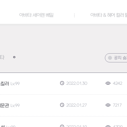
아바타: 세이렌 베일
아바타 & 헤어 컬러 팔레트
타
공지 
2022.01.30
4242
스킬러
Lv.99
2022.01.27
7217
심문관
Lv.99