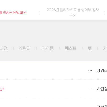
2026년 엘리오스 여름 랑데부 감사
케일 패스
쿠폰
대전
캐릭터
아이템
퀘스트
펫
기
제임
사단
1