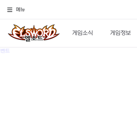
메뉴
게임소식
게임정보
공지사항
세계관
GM메가폰
캐릭터
이벤트 & 캐시샵
가이드
보도자료