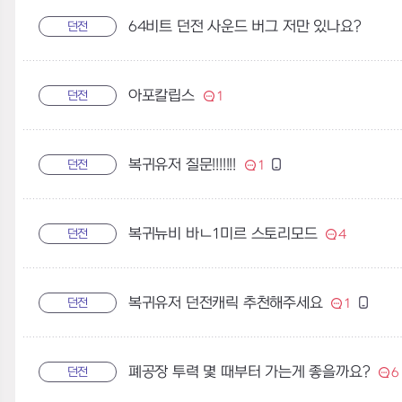
64비트 던전 사운드 버그 저만 있나요?
던전
아포칼립스
던전
1
복귀유저 질문!!!!!!!
던전
1
복귀뉴비 바ㄴ1미르 스토리모드
던전
4
복귀유저 던전캐릭 추천해주세요
던전
1
폐공장 투력 몇 때부터 가는게 좋을까요?
던전
6