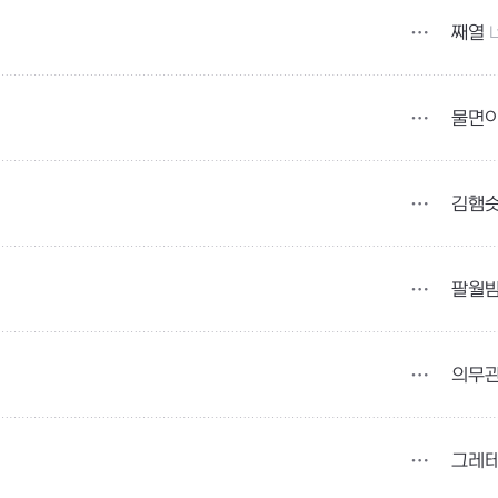
째열
L
물면
김햄
팔월
의무
그레