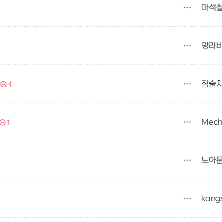
마석
먕라
점술
4
1
노아
kang