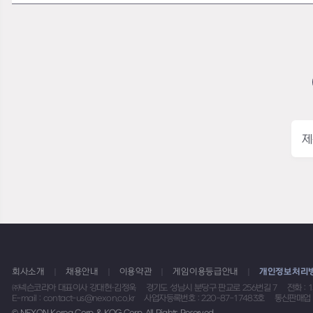
제
회사소개
채용안내
이용약관
게임이용등급안내
개인정보처리
㈜넥슨코리아 대표이사 강대현·김정욱
경기도 성남시 분당구 판교로 256번길 7
전화 : 
E-mail : contact-us@nexon.co.kr
사업자등록번호 : 220-87-17483호
통신판매업 