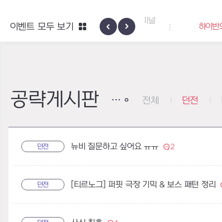
엑사스케일 증폭 회로 보급 터미널
이벤트 모두 보기
하이반의 엑사스
이벤트
공략게시판
전체
던전
뉴비 질문하고 싶어요 ㅠㅠ
던전
2
[티르노그] 퍼핏 극장 기믹 & 보스 패턴 정리
던전