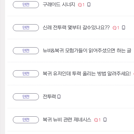
구레이드 시너지
던전
1
신레 전투력 몇부터 갈수있나요??
던전
1
뉴비&복귀 모험가들이 읽어주셨으면 하는 글
던전
복귀 유저인데 투력 올리는 방법 알려주세요!
던전
전투력
던전
복귀 뉴비 관련 제네시스
던전
1