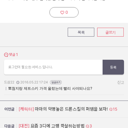
0
추천하기:
목록
글쓰기
1
댓글 보기
댓글
로그인이 필요한 서비스 입니다.
등록
드삼22
2016.05.22 17:24
신고
작성자:
작성일:
뽀첨지랑 제트스키 가격 올랐는데 빨리 사야되나요?
[캐릭터]
마마의 악명높은 드론스킬의 퍼뎀을 보자!
15
이전글
[대전]
요즘 3디에 고랭 학살하는방법
3
다음글