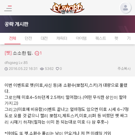
공략 게시판
전체
던전
대전
캐릭터
아이템
퀘스트
펫
기타
[펫]
소소한 팁.
1
dfsgseg Lv.85
작성자:
작성일:
조회수:
추천수:
2016.05.22 16:31
5362
0
주소복사
이번 이벤트로 펫(미호,사신 등)과 소환수(뽀첨지,스키)가 대량으로 풀렸
다.
그로인해 미호4~5하던게 2.5까지 떨어졌다.(어떤 무식한 상인이 팔아
가지고)
그리고(미호에 비유함)이벤트 끝나고 얼마정도 있으면 미호 시세 6~7정
도로 오를 것 같으니 빨리 뽀첨지,제트스키,미호,리퍼 등 비쌌던 펫 싸그
리 사재기 하자!(필자는 이미 돈 되는대로 미호 다 삼 후훗~)
*아마도 또 펫,소환수 풀리는 날이 안오거나 저 먼 미래일 거임