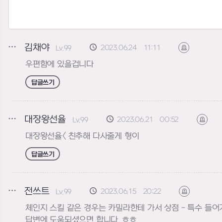
김채야
2023.06.24 11:11
Lv.99
신고하기
우편함에 있을겁니다
답글쓰기
대장왕선율
2023.06.21 00:52
Lv.99
신고
대장왕선율< 친추해 다사줄게 형이
답글쓰기
전쓰트
2023.06.15 20:22
Lv.99
신고하기
체인지 스킬 같은 경우는 카밀라한테 가서 상점 - 특수 들
답변에 도움되셨으면 합니다. ㅎㅎ