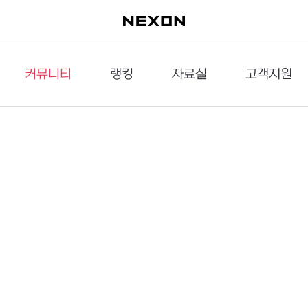
커뮤니티
랭킹
자료실
고객지원
이슈게시판
던전랭킹
다운로드
문의하기
공략게시판
대전랭킹
멀티미디어
신고하기
거래게시판
점령전랭킹
갤러리
건의하기
밸런스토론장
엘타입
보안센터
UCC게시판
작가연재만화