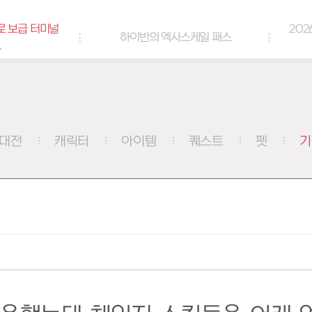
로 보급 터미널
202
하이반의 엑사스케일 패스
트
대전
캐릭터
아이템
퀘스트
펫
기