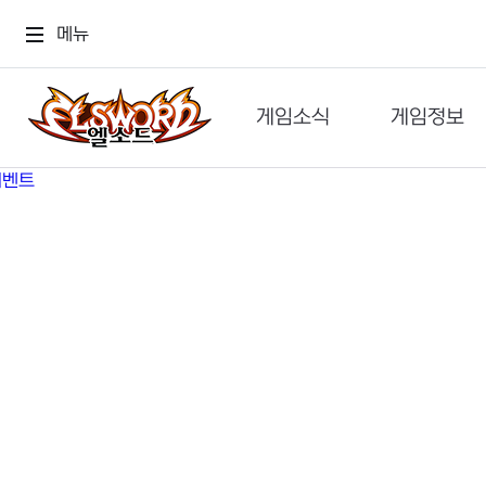
메뉴
게임소식
게임정보
공지사항
세계관
GM메가폰
캐릭터
이벤트 & 캐시샵
가이드
보도자료