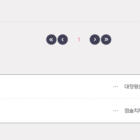
1
대장왕
점술치