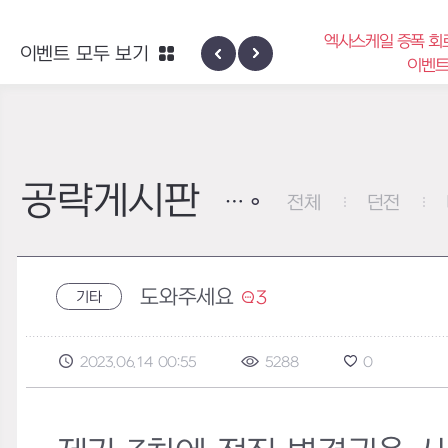
엑사스케일 증폭 회
이벤트 모두 보기
신규 지역 네블론
이벤
공략게시판
전체
던전
도와주세요
3
기타
2023.06.14 00:55
5288
0