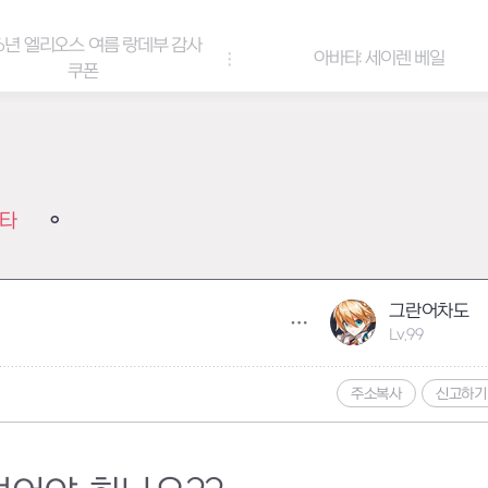
6년 엘리오스 여름 랑데부 감사
아바타: 세이렌 베일
쿠폰
타
그란어차도
Lv.99
주소복사
신고하기