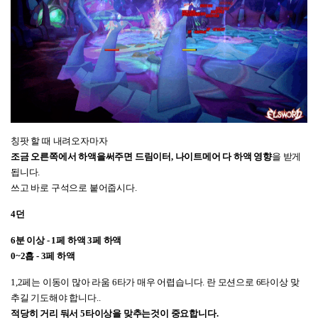
칭팟 할 때 내려오자마자
조금 오른쪽에서 하액을써주면 드림이터, 나이트메어 다 하액 영향
을 받게
됩니다.
쓰고 바로 구석으로 붙어줍시다.
4던
6분 이상 - 1페 하액 3페 하액
0~2흡 - 3페 하액
1,2페는 이동이 많아 라움 6타가 매우 어렵습니다. 란 모션으로 6타이상 맞
추길 기도해야 합니다..
적당히 거리 둬서
5타이상을 맞추는것이 중요합니
다.