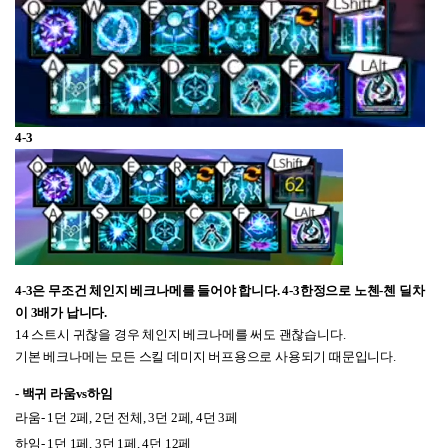
4-3
4-3은 무조건 체인지 베크나메
를 들어야 합니다. 4-3한정으로
노첸-첸 딜차
이 3배가 납니다.
14 스트시 귀찮을 경우 체인지 베크나메를 써도 괜찮습니다.
기본 베크나메는 모든 스킬 데미지 버프용으로 사용되기 때문입니다.
-
백귀 라움vs하임
라움- 1던 2페, 2던 전체, 3던 2페, 4던 3페
하임- 1던 1페, 3던 1페, 4던 12페