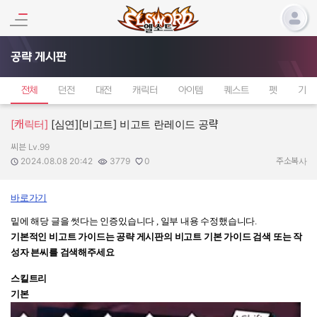
공략 게시판
전체
던전
대전
캐릭터
아이템
퀘스트
펫
기타
[캐릭터]
[심연][비고트] 비고트 란레이드 공략
씨븐 Lv.99
작성자:
작성일:
조회수:
추천수:
2024.08.08 20:42
3779
0
주소복사
바로가기
밑에 해당 글을 썻다는 인증있습니다 , 일부 내용 수정했습니다.
기본적인 비고트 가이드는 공략 게시판의
비고트 기본 가이드 검색 또는 작
성자 븐씨를 검색
해주세요
스킬트리
기본