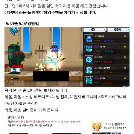
단, 1던 1페 6타 거리감을 알면 백귀 라움 라움 해도 괜찮습니다.
6타부터 라움 플뤼겐이 하임주헨을 이기기 시작합니다.
-딜 비중 및 운영방법
목각 6타기준 딜비중만 보시면 됩니다.
라움, 하임 > 소형 바르디트 / 대형 젤투, 체인지 베크나메 >루프 > 베크나메
>체텐 자멜른 순이며
라움, 하임 딜비중이 매우 큽니다.