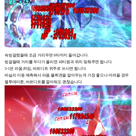
쇽빙걸렸을때 조금 거리두면 6타까지 들어갑니다.
빙걸릴때 거리를 두다가 풀리면 파티원과 위치 맞춰주면 됩니다.
3-1은 라움,하임, 바르디트 위주로 쓰시면 됩니다.
바실리 이동 예측해서 라움 플뤼겐을 깔아두는게 가장 좋으나 어려울 경우
젤투데이튼, 바르디트를 깔아둬도 괜찮습니다.