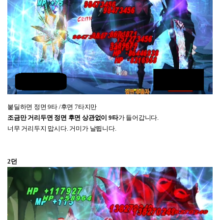
붙딜하면 정면 9타 /후면 7타지만
조금만
거리두면 정면 후면 상관없이 9타
가 들어갑니다.
너무 거리두지 맙시다. 거미가 날뜁니다.
2던