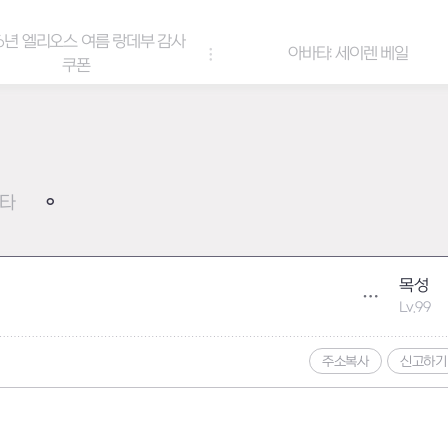
6년 엘리오스 여름 랑데부 감사
아바타: 세이렌 베일
쿠폰
타
목성
Lv.99
주소복사
신고하기