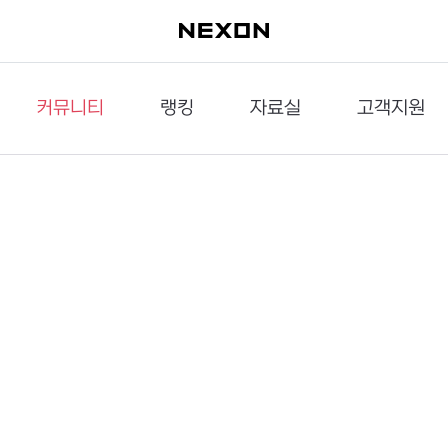
커뮤니티
랭킹
자료실
고객지원
이슈게시판
던전랭킹
다운로드
문의하기
공략게시판
대전랭킹
멀티미디어
신고하기
거래게시판
점령전랭킹
갤러리
건의하기
밸런스토론장
엘타입
보안센터
UCC게시판
작가연재만화