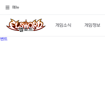
메뉴
게임소식
게임정보
공지사항
세계관
GM메가폰
캐릭터
이벤트 & 캐시샵
가이드
보도자료