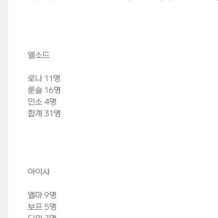
엘소드
로나 11명
룬슬 16명
인소 4명
합계 31명
아이샤
엘마 9명
보프 5명