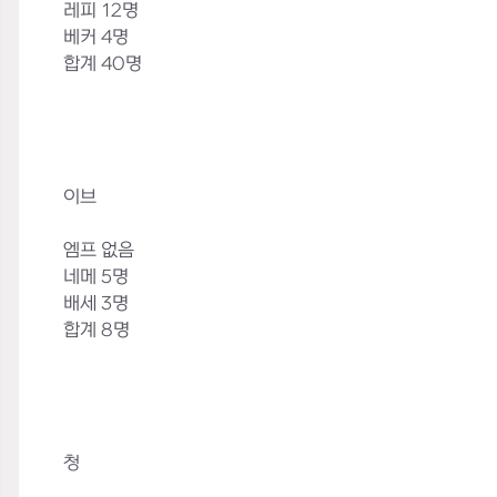
레피 12명
베커 4명
합계 40명
이브
엠프 없음
네메 5명
배세 3명
합계 8명
청