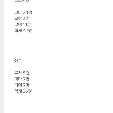
엘리시스
그마 28명
블하 3명
크어 11명
합계 42명
애드
루사 8명
마마 9명
디에 9명
합계 26명