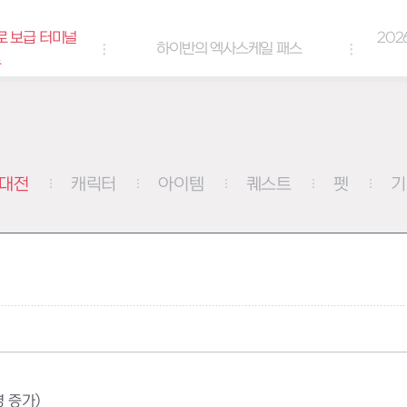
로 보급 터미널
202
하이반의 엑사스케일 패스
트
대전
캐릭터
아이템
퀘스트
펫
기
명 증가)