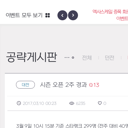
엑사스케일 증폭 회
이벤트 모두 보기
신규 지역 네블론
이벤
공략게시판
전체
던전
시즌 오픈 2주 경과
13
대전
2017.03.10 00:23
6235
0
3월 9일 10시 15분 기준 스타랭크 299명 (전주 대비 40