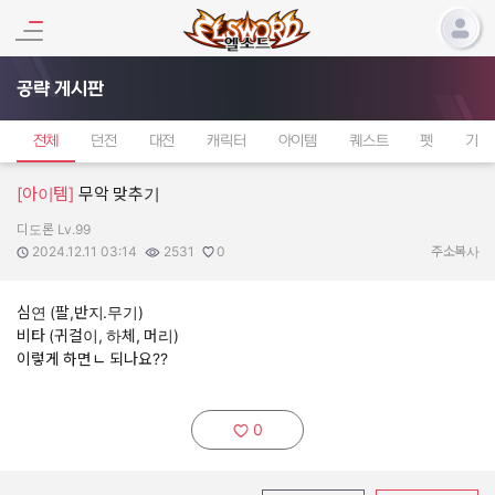
공략 게시판
전체
던전
대전
캐릭터
아이템
퀘스트
펫
기타
[아이템]
무악 맞추기
디도론 Lv.99
작성자:
작성일:
조회수:
추천수:
2024.12.11 03:14
2531
0
주소복사
심연 (팔,반지.무기)
비타 (귀걸이, 하체, 머리)
이렇게 하면ㄴ 되나요??
0
추천하기: