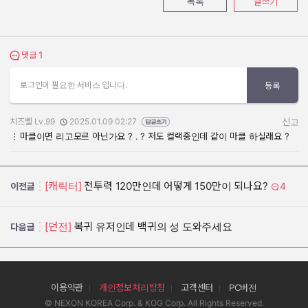
목록
글쓰기
1
댓글 보기
댓글
로그인이 필요한 서비스 입니다.
등록
치즈벨 Lv.99
2025.01.09 02:27
신고
작성자:
작성일:
마클이면 리고모르 아닌가요 ? . ? 저도 컬랙중인데 같이 마클 하실래요 ?
[캐릭터]
전투력 120만인데 어떻게 150만이 되나요?
4
이전글
[던전]
복귀 유저인데 백귀의 성 도와주세요
다음글
이용약관
개인정보처리방침
고객센터
PC버전
© NEXON KOREA Corp. & KOG Corp. All Rights Reserved.