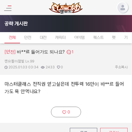
공략 게시판
전체
던전
대전
캐릭터
아이템
퀘스트
펫
기타
[던전]
바**르 들어가도 되나요?
1
캔유픨마헕빝 Lv.99
작성자:
작성일:
조회수:
추천수:
2025.01.03 03:34
2433
0
주소복사
마스터클래스 전직권 얻고싶은데 전투력 16만이 바**르 들어
가도 욕 안먹나요?
0
추천하기: