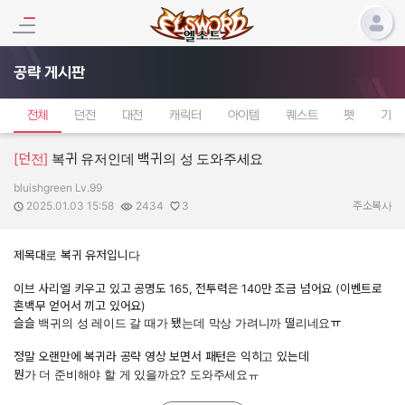
공략 게시판
전체
던전
대전
캐릭터
아이템
퀘스트
펫
기타
[던전]
복귀 유저인데 백귀의 성 도와주세요
bluishgreen Lv.99
작성자:
작성일:
조회수:
추천수:
2025.01.03 15:58
2434
3
주소복사
제목대로 복귀 유저입니다
이브 사리엘 키우고 있고 공명도 165, 전투력은 140만 조금 넘어요 (이벤트로
혼백무 얻어서 끼고 있어요)
슬슬 백귀의 성 레이드 갈 때가 됐는데 막상 가려니까 떨리네요ㅠ
정말 오랜만에 복귀라 공략 영상 보면서 패턴은 익히고 있는데
뭔가 더 준비해야 할 게 있을까요? 도와주세요ㅠ