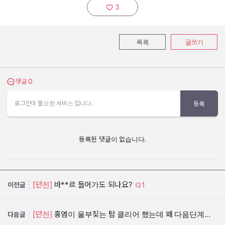
3
추천하기:
목록
글쓰기
0
댓글 보기
댓글
로그인이 필요한 서비스 입니다.
등록
등록된 댓글이 없습니다.
[던전]
바**르 들어가도 되나요?
1
이전글
[던전]
홍염이 울부짖는 탑 클리어 했는데 왜 다음단계가 안 될까요??
다음글