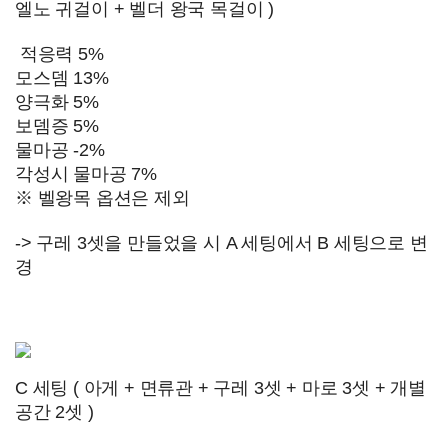
엘노 귀걸이 + 벨더 왕국 목걸이 )
적응력 5%
모스뎀 13%
양극화 5%
보뎀증 5%
물마공 -2%
각성시 물마공 7%
※ 벨왕목 옵션은 제외
-> 구레 3셋을 만들었을 시 A 세팅에서 B 세팅으로 변
경
C 세팅 (
아게 + 면류관 + 구레 3셋
+ 마로 3셋 + 개별
공간 2셋 )