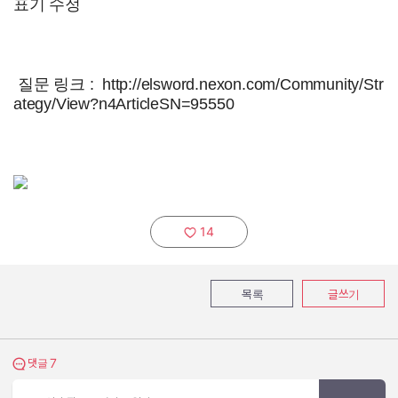
표기 수정
질문 링크 :
http://elsword.nexon.com/Community/Str
ategy/View?n4ArticleSN=95550
14
추천하기:
목록
글쓰기
7
댓글 보기
댓글