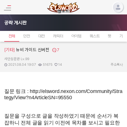
공략 게시판
전체
던전
대전
캐릭터
아이템
퀘스트
펫
기타
[기타]
뉴비 가이드 신버전
7
사단심문관 Lv.99
작성자:
작성일:
조회수:
추천수:
2021.08.04 19:07
51675
14
주소복사
질문 링크 : http://elsword.nexon.com/Community/Stra
tegy/View?n4ArticleSN=95550
질문을 구성으로 글을 작성하였기 때문에 순서가 복
잡하니 전체 글을 읽기 이전에 목차를 보시고 필요한