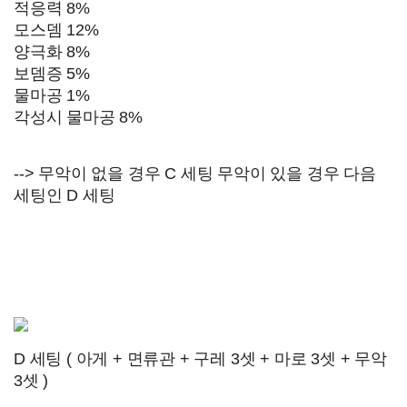
적응력 8%
모스뎀 12%
양극화 8%
보뎀증 5%
물마공 1%
각성시 물마공 8%
--> 무악이 없을 경우 C 세팅 무악이 있을 경우 다음
세팅인 D 세팅
D 세팅 (
아게 + 면류관 + 구레 3셋
+ 마로 3셋 + 무악
3셋 )