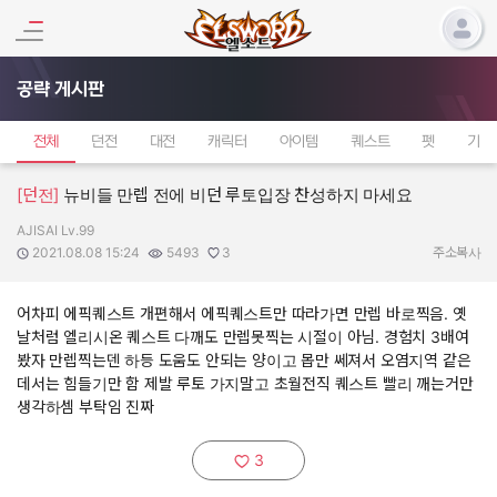
공략 게시판
전체
던전
대전
캐릭터
아이템
퀘스트
펫
기타
[던전]
뉴비들 만렙 전에 비던 루토입장 찬성하지 마세요
AJISAI Lv.99
작성자:
작성일:
조회수:
추천수:
2021.08.08 15:24
5493
3
주소복사
어차피 에픽퀘스트 개편해서 에픽퀘스트만 따라가면 만렙 바로찍음. 옛
날처럼 엘리시온 퀘스트 다깨도 만렙못찍는 시절이 아님. 경험치 3배여
봤자 만렙찍는덴 하등 도움도 안되는 양이고 몹만 쎄져서 오염지역 같은
데서는 힘들기만 함 제발 루토 가지말고 초월전직 퀘스트 빨리 깨는거만
생각하셈 부탁임 진짜
3
추천하기: