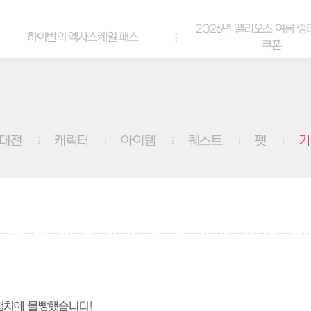
2026년 엘리오스 여름 랑데부 감사
스케일 패스
쿠폰
대전
캐릭터
아이템
퀘스트
펫
기
험치에 몰빵했습니다!