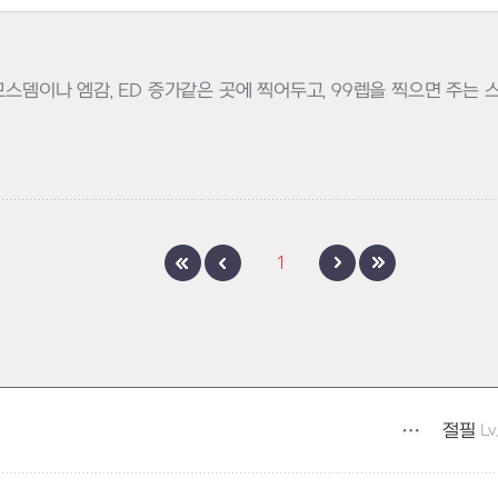
모스뎀이나 엠감, ED 증가같은 곳에 찍어두고, 99렙을 찍으면 주는
1
절필
Lv