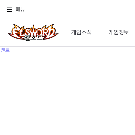
메뉴
게임소식
게임정보
공지사항
세계관
GM메가폰
캐릭터
이벤트 & 캐시샵
가이드
보도자료