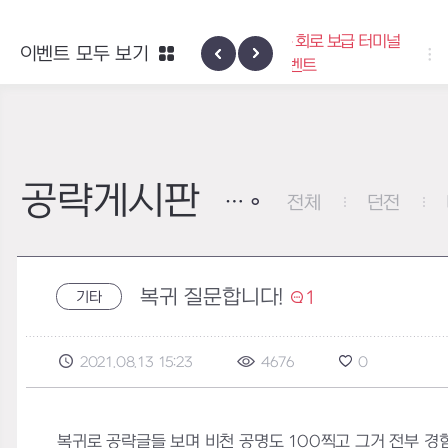
엑사스케일 증폭 회로 보급 터미널
이벤트 모두 보기
하이반의 엑사
이벤트
공략게시판
전체
던전
복귀 질문합니다!
1
기타
2021.08.13 15:23
4676
0
복귀로 공략글들 보며 비천 공명도 100찍고 그거 전부 경