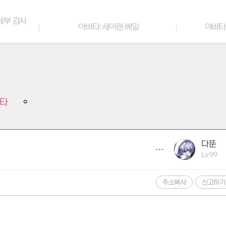
아바타: 세이렌 베일
아바타 & 헤어 컬러 팔레트
타
다뚠
Lv.99
주소복사
신고하기