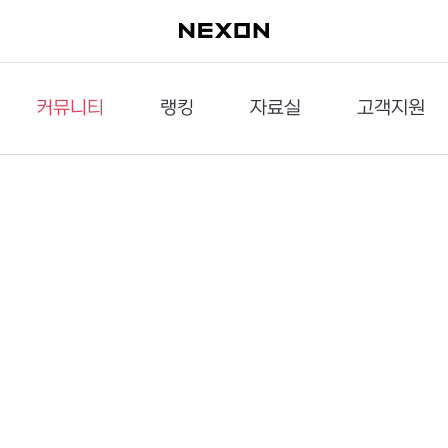
커뮤니티
랭킹
자료실
고객지원
이슈게시판
던전랭킹
다운로드
문의하기
공략게시판
대전랭킹
멀티미디어
신고하기
거래게시판
점령전랭킹
갤러리
건의하기
밸런스토론장
엘타입
보안센터
UCC게시판
작가연재만화