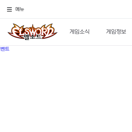
메뉴
게임소식
게임정보
공지사항
세계관
GM메가폰
캐릭터
이벤트 & 캐시샵
가이드
보도자료