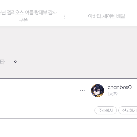
부 감사
아바타: 세이렌 베일
아바타 &
타
chanbos0
Lv.99
주소복사
신고하기