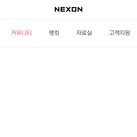
커뮤니티
랭킹
자료실
고객지원
이슈게시판
던전랭킹
다운로드
문의하기
공략게시판
대전랭킹
멀티미디어
신고하기
거래게시판
점령전랭킹
갤러리
건의하기
밸런스토론장
엘타입
보안센터
UCC게시판
작가연재만화