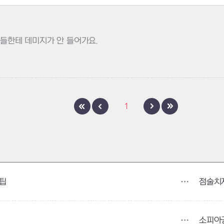
터들한테 데미지가 안 들어가요.
1
점술치
 팁
소피아