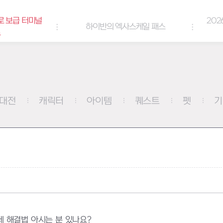
2026년 엘리오스 여름 랑데
하이반의 엑사스케일 패스
쿠폰
대전
캐릭터
아이템
퀘스트
펫
기
 해결법 아시는 분 있나요?