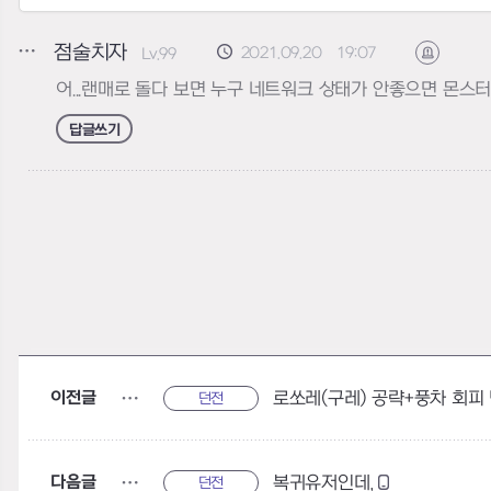
점술치자
2021.09.20 19:07
Lv.99
신고하기
어...랜매로 돌다 보면 누구 네트워크 상태가 안좋으면 몬스
답글쓰기
이전글
로쏘레(구레) 공략+풍차 회피
던전
다음글
복귀유저인데,
던전