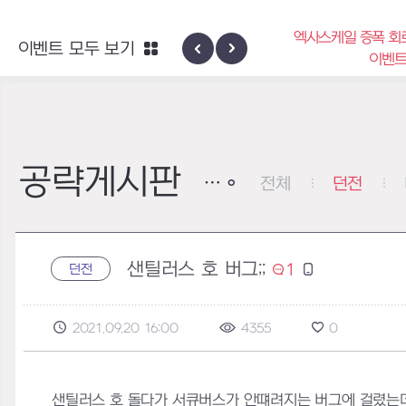
엑사스케일 증폭 회로 보급 터미널
이벤트 모두 보기
지역 네블론
이벤트
공략게시판
전체
던전
샌틸러스 호 버그;;
1
던전
2021.09.20 16:00
4355
0
샌틸러스 호 돌다가 서큐버스가 안떄려지는 버그에 걸렸는데