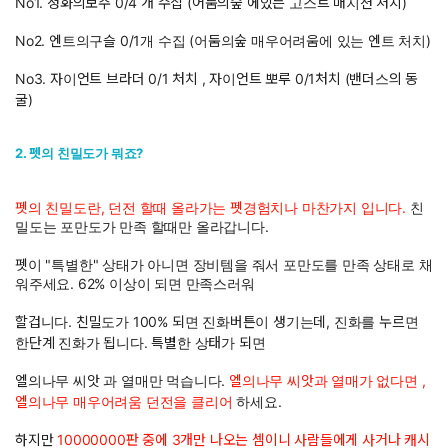
No1. 정화의보주 0/4 개 수집 (어둠의숲 에있는 고스트 매지션 처치)
No2. 엔트의구슬 0/1개 수집 (어둠의숲 매우어려움에 있는 엔트 처치)
No3. 자이언트 브라더 0/1 처치 , 자이언트 뽀루 0/1처치 (밴더스의 동
굴)
2. 펫의 친밀도가 뭐죠?
펫의 친밀도란, 던전 할때 올라가는 펫경험치나 마찬가지 입니다.
친
밀도는 포만도가 만족 할때만 올라갑니다.
펫이 "특별한" 상태가 아니면 장비템을 줘서 포만도를 만족 상태로 채
워주세요. 62% 이상이 되면 만족스러워
할겁니다. 친밀도가 100% 되면 진화버튼이 생기는데, 진화를 누르면
한단계 진화가 됩니다. 특별한 상태가 되면
엘의나무 씨앗 과 열매만 먹습니다.
엘의나무 씨앗과 열매가 없다면 ,
엘의나무 매우어려움 던전을 클리어
하세요.
하지만
10000000판 중에 3개만 나오는 셈이니 사람들에게 사거나 캐시