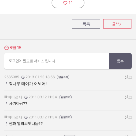
11
추천하기:
목록
글쓰기
15
댓글 보기
댓글
로그인이 필요한 서비스 입니다.
등록
2585985
2013.01.23 18:56
신고
작성자:
작성일:
엘나무 매어가 어딧어!
빠이어전사
2011.03.12 11:34
신고
작성자:
작성일:
사기아님??
빠이어전사
2011.03.12 11:34
신고
작성자:
작성일:
진짜 엘의씨앗나옴??