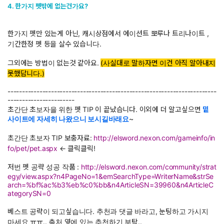
4. 한가지 펫밖에 없는건가요?
한가지 펫만 있는게 아닌, 캐시상점에서 에이션트 뽀루나 트리나이트 ,
기간한정 펫 등을 살수 있습니다.
그외에는 방법이 없는것 같아요.
(사실대로 말하자면 이건 아직 알아내지
못했답니다.)
------------------------------------------------------------------------
-----------------------
초간단 초보자을 위한 펫 TIP 이 끝났습니다. 이외에 더 알고싶으면
밑
사이트에 자세히 나왔으니 보시길바래요
~
초간단 초보자 TIP 보충자료:
http://elsword.nexon.com/gameinfo/in
fo/pet/pet.aspx
← 클릭클릭!
저번 펫 공략 성공 작품 :
http://elsword.nexon.com/community/strat
egy/view.aspx?n4PageNo=1&emSearchType=WriterName&strSe
arch=%bf%ac%b3%eb%c0%bb&n4ArticleSN=39960&n4ArticleC
ategorySN=0
베스트 공략이 되고싶습니다. 추천과 댓글 바라고, 눈팅하고 가시지
마세요 ㅠㅠ.. 출처 옆에 있는 추천하기 부탁..