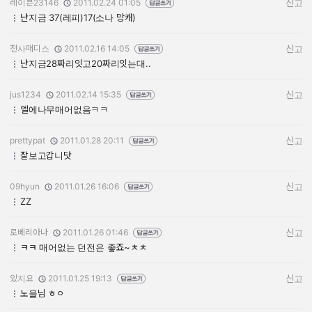
레이븐23146
2011.02.24 01:05
신고
작성자:
작성일:
난지금 37(레피)17(소나 망캐)
전사매디스
2011.02.16 14:05
신고
작성자:
작성일:
난지금28짜리잇고20짜리잇는대..
jus1234
2011.02.14 15:35
신고
작성자:
작성일:
엘에나무매어없음ㅋㅋ
prettypat
2011.01.28 20:11
신고
작성자:
작성일:
잘보고갑니닷
09hyun
2011.01.26 16:06
신고
작성자:
작성일:
ZZ
로베리아나
2011.01.26 01:46
신고
작성자:
작성일:
ㅋㅋ 매어없는 던전은 좋죠~ㅊㅊ
있지요
2011.01.25 19:13
신고
작성자:
작성일:
노을님 ㅎㅇ