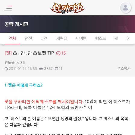
공략 게시판
전체
던전
대전
캐릭터
아이템
퀘스트
펫
기타
[펫]
초 . 간 .단 초보펫 TIP
15
연노을 Lv.35
작성자:
작성일:
조회수:
추천수:
2011.01.24 16:56
3857
11
주소복사
1. 펫은 어떻게 구하죠?
펫을 구하려면 에픽퀘스트를 깨셔야됩니다
. 10렙이 되면 이 퀘스트가
나오는데, 목록 이름은 " 2-1 모험의 동반자 " 이
고, 퀘스트의 본 이름은 " 오염된 생명의 결정 " 입니다. 그 퀘스트의 목록
은 다음과 같습니다.