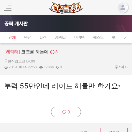
공략 게시판
전체
던전
대전
캐릭터
아이템
퀘스트
펫
기타
[캐릭터]
코크를 하는데
3
극한직업코크 Lv.99
작성자:
작성일:
조회수:
추천수:
2019.08.14 22:56
17666
0
주소복사
투력 55만인데 레이드 해볼만 한가요
?
0
추천하기: