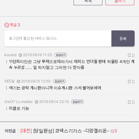
목록
글쓰기
3
댓글 보기
댓글
로그인이 필요한 서비스 입니다.
등록
kouted
2019.08.16 11:35
신고
작성자:
작성일:
11단죄미만은 그냥 투력으로따라가서 레피드 언더월 판테 하울링 4개만 계
속 누르삼...... 딜 하지말고 그러면 다 받아줌
야즈묘
2019.08.15 13:50
신고
작성자:
작성일:
여기는 공략 게시판이니까 이슈게시판 가서 물어보세여
OwO7 Lv.mobile
2019.08.14 23:15
신고
작성자:
작성일:
미클로 가능
[대전]
[당일완성] 코덱스기가스 -디앙겔리온-
5
이전글