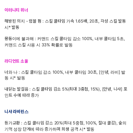
이터니티 위너
해방된 의지 - 럼블 펌 : 스킬 쿨타임 가속 1.65배, 20초, 각성 스킬 발동
시* 발동
몽둥이에 불과해 : 커맨드 스킬 쿨타임 감소 100%, 내부 쿨타임 5초,
커맨드 스킬 사용 시 33% 확률로 발동
라
디언트 소울
너와 나 : 스킬 쿨타임 감소 100%, 내부 쿨타임 30초, [안녕, 라비] 발
동 시* 발동
내딛는 발걸음 : 스킬 쿨타임 감소 5%(최대 3중첩, 15%), [안녕, 니샤] 포
인트 수에 따라 증가
니샤 라비린스
등가교환 : 스킬 쿨타임 감소 20%(최대 5중첩, 100%, 절대 쿨감), 숲의
기억 성장 단계에 따라 증가하며 희생 공격 시* 발동