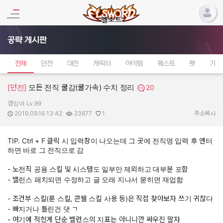
공략 게시판
전체
던전
대전
캐릭터
아이템
퀘스트
펫
기타
[던전]
모든 전직 쿨감(쿨가속) 수치 정리
20
겜잉여 Lv.99
작성자:
작성일:
조회수:
추천수:
2019.09.16 13:42
23877
1
주소복사
TIP. Ctrl + F 클릭 시 입력창이 나오는데 그 곳에 전직명 입력 후 엔터
하면 바로 그 전직으로 감
- 노전직 공용 스킬 및 시스템도 일부만 제외하고 대부분 포함
- 밸런스 패치되면 수정하고 글 오래 지나서 묻히면 재업함
- 조건부 스킬(룬 스킬, 콘웰 스킬 사용 등)은 직접 찾아보자 쓰기 귀찮다
- 빠지거나 틀린건 댓 ㄱ
- 여기에 적힌게 단순 밸런스의 지표는 아니니깐 싸우진 말자