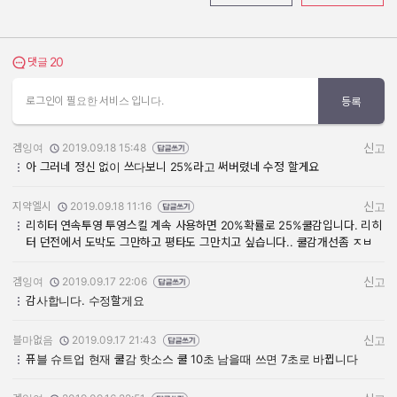
20
댓글 보기
댓글
로그인이 필요한 서비스 입니다.
등록
겜잉여
2019.09.18 15:48
신고
작성자:
작성일:
아 그러네 정신 없이 쓰다보니 25%라고 써버렸네 수정 할게요
지약엘시
2019.09.18 11:16
신고
작성자:
작성일:
리히터 연속투영 투영스킬 계속 사용하면 20%확률로 25%쿨감입니다. 리히
터 던전에서 도박도 그만하고 평타도 그만치고 싶습니다.. 쿨감개선좀 ㅈㅂ
겜잉여
2019.09.17 22:06
신고
작성자:
작성일:
감사합니다. 수정할게요
블마없음
2019.09.17 21:43
신고
작성자:
작성일:
퓨블 슈트업 현재 쿨감 핫소스 쿨 10초 남을때 쓰면 7초로 바뀝니다