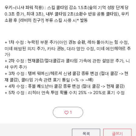
우키~(니샤 파워 적용) : 스킬 쿨타임 감소 1.5초(숲의 기억 성장 단계 당
0.3초 증가, 최대 3초), 내부 쿨타임 2초(소환수 반응 공통 쿨타임), 우키
소환 후 [라비의 친구?] 부류 스킬 사용 시* 발동
+ 1차 수정 : 누락된 부분 추가(아인 권능 순환, 레하 몰아치는 힘 수정,
미네 해방된 의지 추가, 카타 권능, 대라 영안 수정, 미네 에인헤야르 추
가)
+ 2차 수정 : 현재쿨감/절대쿨감과 쿨타임 가속에 관한 설명문 추가, 니
샤 우키 추가
+ 3차 수정 : 템버 워머신/헤르셔 신념 쿨감 종류 변경 (절대 쿨감 -> 현
재 쿨감), 쿨타임 가속 관련 표기 통일 (~% -> ~배)
+ 4차 수정 : 퓨블 쾌도난마 쿨감 종류 변경 (절대 쿨감 -> 현재 쿨감)
+ 5차 수정 : 리히터 연속 투영 확률 수치 25% -> 20%로 표기 수정
1
추천하기:
목록
글쓰기