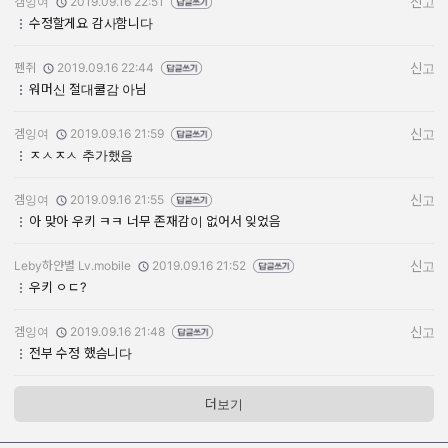
겜잉여
2019.09.16 22:51
신고
작성자:
작성일:
수정할게요 감사함니다
펜쥐
2019.09.16 22:44
신고
작성자:
작성일:
워머신 절대쿨감 아님
겜잉여
2019.09.16 21:59
신고
작성자:
작성일:
ㅈㅅㅈㅅ 추가했음
겜잉여
2019.09.16 21:55
신고
작성자:
작성일:
아 맞아 우키 ㅋㅋ 너무 존재감이 없어서 잊었음
Leby하얀별 Lv.mobile
2019.09.16 21:52
신고
작성자:
작성일:
우키 ㅇㄷ?
겜잉여
2019.09.16 21:48
신고
작성자:
작성일:
전부 수정 했슴니다
더보기