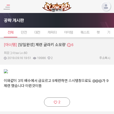
공략 게시판
전체
던전
대전
캐릭터
아이템
퀘스트
펫
기타
[아이템]
[당일완성] 제련 글라키 소모량
6
최강그아sa Lv.60
작성자:
작성일:
조회수:
추천수:
2019.09.16 19:51
19986
2
주소복사
이와같이 3의 배수에서 급오르고 9제련하면 스시템창으로도 @@@가 9
제련 했습니다 이런것이뜸
2
추천하기: