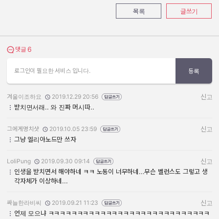
목록
글쓰기
6
댓글 보기
댓글
로그인이 필요한 서비스 입니다.
등록
겨울이조하요
2019.12.29 20:56
신고
작성자:
작성일:
받치면서래.. 와 진짜 머시따..
그에게명치샷
2019.10.05 23:59
신고
작성자:
작성일:
그냥 엘리아노드만 쓰자
LoliPung
2019.09.30 09:14
신고
작성자:
작성일:
인생을 받치면서 해야하네 ㅋㅋ 노동이 너무하네...무슨 벨런스도 그렇고 생
각자체가 이상하네...
싸늘한라비씨
2019.09.21 11:23
신고
작성자:
작성일:
언제 모으냐 ㅋㅋㅋㅋㅋㅋㅋㅋㅋㅋㅋㅋㅋㅋㅋㅋㅋㅋㅋㅋㅋㅋㅋㅋㅋㅋㅋㅋ