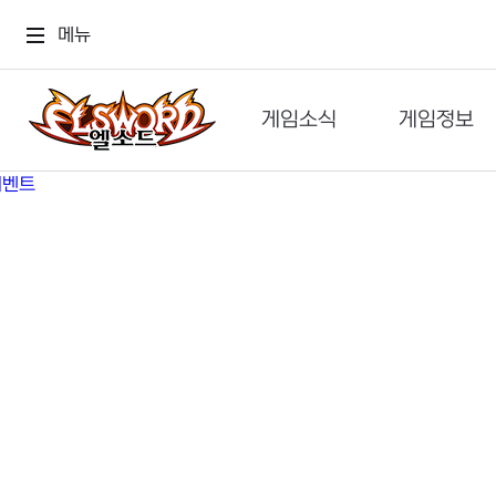
메뉴
게임소식
게임정보
공지사항
세계관
GM메가폰
캐릭터
이벤트 & 캐시샵
가이드
보도자료