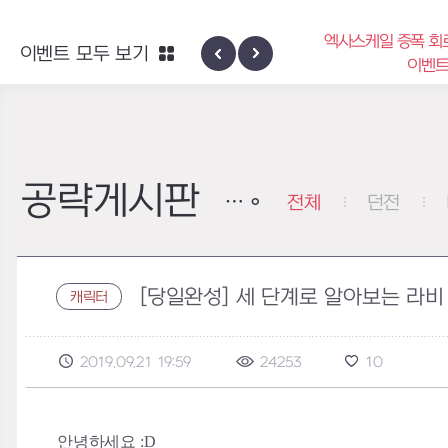
엑사스케일 증폭 회로 보급 터미
이벤트 모두 보기
신규 지역 네블론
이벤트
공략게시판
전체
던전
[당일완성] 세 단계로 알아보는 라비
캐릭터
2019.09.21 19:59
24253
10
안녕하세요 :D