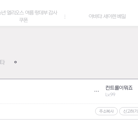
 여름 랑데부 감사
아바타: 세이렌 베일
폰
타
컨트롤이뭐죠
Lv.99
주소복사
신고하기