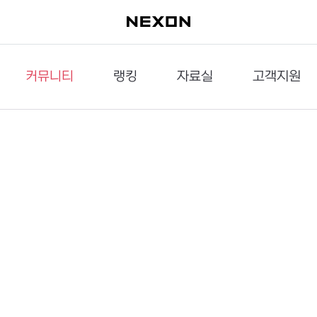
커뮤니티
랭킹
자료실
고객지원
이슈게시판
던전랭킹
다운로드
문의하기
공략게시판
대전랭킹
멀티미디어
신고하기
거래게시판
점령전랭킹
갤러리
건의하기
밸런스토론장
엘타입
보안센터
UCC게시판
작가연재만화