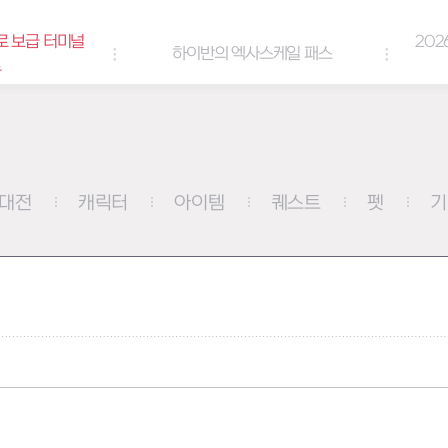
널
2026년 엘리오스
하이반의 엑사스케일 패스
쿠
대전
캐릭터
아이템
퀘스트
펫
기