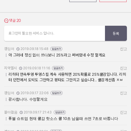
20
댓글 보기
댓글
로그인이 필요한 서비스 입니다.
등록
겜잉여
2019.09.18 15:48
신고
작성자:
작성일:
아 그러네 정신 없이 쓰다보니 25%라고 써버렸네 수정 할게요
지약엘시
2019.09.18 11:16
신고
작성자:
작성일:
리히터 연속투영 투영스킬 계속 사용하면 20%확률로 25%쿨감입니다. 리히
터 던전에서 도박도 그만하고 평타도 그만치고 싶습니다.. 쿨감개선좀 ㅈㅂ
겜잉여
2019.09.17 22:06
신고
작성자:
작성일:
감사합니다. 수정할게요
블마없음
2019.09.17 21:43
신고
작성자:
작성일:
퓨블 슈트업 현재 쿨감 핫소스 쿨 10초 남을때 쓰면 7초로 바뀝니다