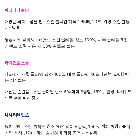
이터니티 위너
해방된 의지 - 럼블 펌 : 스킬 쿨타임 가속 1.65배, 20초, 각성 스킬 발동
시* 발동
몽둥이에 불과해 : 커맨드 스킬 쿨타임 감소 100%, 내부 쿨타임 5초,
커맨드 스킬 사용 시 33% 확률로 발동
라
디언트 소울
너와 나 : 스킬 쿨타임 감소 100%, 내부 쿨타임 30초, [안녕, 라비] 발
동 시* 발동
내딛는 발걸음 : 스킬 쿨타임 감소 5%(최대 3중첩, 15%), [안녕, 니샤] 포
인트 수에 따라 증가
니샤 라비린스
등가교환 : 스킬 쿨타임 감소 20%(최대 5중첩, 100%, 절대 쿨감), 숲의
기억 성장 단계에 따라 증가하며 희생 공격 시* 발동