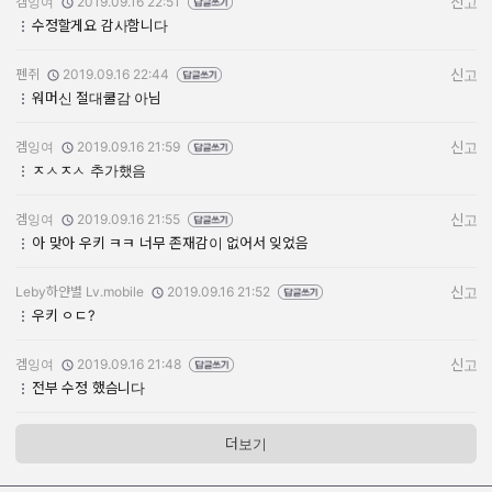
겜잉여
2019.09.16 22:51
신고
작성자:
작성일:
수정할게요 감사함니다
펜쥐
2019.09.16 22:44
신고
작성자:
작성일:
워머신 절대쿨감 아님
겜잉여
2019.09.16 21:59
신고
작성자:
작성일:
ㅈㅅㅈㅅ 추가했음
겜잉여
2019.09.16 21:55
신고
작성자:
작성일:
아 맞아 우키 ㅋㅋ 너무 존재감이 없어서 잊었음
Leby하얀별 Lv.mobile
2019.09.16 21:52
신고
작성자:
작성일:
우키 ㅇㄷ?
겜잉여
2019.09.16 21:48
신고
작성자:
작성일:
전부 수정 했슴니다
더보기