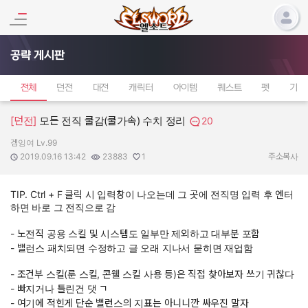
공략 게시판
전체
던전
대전
캐릭터
아이템
퀘스트
펫
기타
[던전]
모든 전직 쿨감(쿨가속) 수치 정리
20
겜잉여 Lv.99
작성자:
작성일:
조회수:
추천수:
2019.09.16 13:42
23883
1
주소복사
TIP. Ctrl + F 클릭 시 입력창이 나오는데 그 곳에 전직명 입력 후 엔터
하면 바로 그 전직으로 감
- 노전직 공용 스킬 및 시스템도 일부만 제외하고 대부분 포함
- 밸런스 패치되면 수정하고 글 오래 지나서 묻히면 재업함
- 조건부 스킬(룬 스킬, 콘웰 스킬 사용 등)은 직접 찾아보자 쓰기 귀찮다
- 빠지거나 틀린건 댓 ㄱ
- 여기에 적힌게 단순 밸런스의 지표는 아니니깐 싸우진 말자