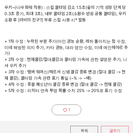
우키~(니샤 파워 적용) : 스킬 쿨타임 감소 1.5초(숲의 기억 성장 단계 당
0.3초 증가, 최대 3초), 내부 쿨타임 2초(소환수 반응 공통 쿨타임), 우키
소환 후 [라비의 친구?] 부류 스킬 사용 시* 발동
+ 1차 수정 : 누락된 부분 추가(아인 권능 순환, 레하 몰아치는 힘 수정,
미네 해방된 의지 추가, 카타 권능, 대라 영안 수정, 미네 에인헤야르 추
가)
+ 2차 수정 : 현재쿨감/절대쿨감과 쿨타임 가속에 관한 설명문 추가, 니
샤 우키 추가
+ 3차 수정 : 템버 워머신/헤르셔 신념 쿨감 종류 변경 (절대 쿨감 -> 현
재 쿨감), 쿨타임 가속 관련 표기 통일 (~% -> ~배)
+ 4차 수정 : 퓨블 쾌도난마 쿨감 종류 변경 (절대 쿨감 -> 현재 쿨감)
+ 5차 수정 : 리히터 연속 투영 확률 수치 25% -> 20%로 표기 수정
1
추천하기:
목록
글쓰기