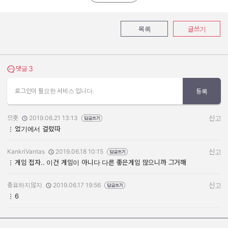
목록
글쓰기
3
댓글 보기
댓글
로그인이 필요한 서비스 입니다.
등록
므훗
2019.06.21 13:13
신고
작성자:
작성일:
었기에서 걸렀따
KankriVantas
2019.06.18 10:15
신고
작성자:
작성일:
게임 접자.. 이건 게임이 아니다 다른 좋은게임 많으니까 그거해
중요하지않지
2019.06.17 19:56
신고
작성자:
작성일:
6