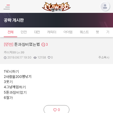
공략 게시판
전체
던전
대전
캐릭터
아이템
퀘스트
펫
기타
[던전]
돈과장비었는법
3
카이저99 Lv.99
작성자:
작성일:
조회수:
추천수:
2019.06.17 19:30
12158
0
주소복사
1낚시하기
2사람을200명낚기
3웃기
4그냥게임하기
5돈과장비었기
6잘가
0
추천하기: