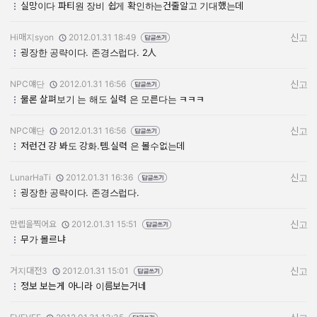
실망이다 파티원 장비 쉽게 확인하는건줄알고 기대했는데
Hi매지syon
2012.01.31 18:49
신고
작성자:
작성일:
굉장한 공략이다. 존경스럽다. 2人
NPC얘단
2012.01.31 16:56
신고
작성자:
작성일:
물론 살펴보기 는 해도 실력 은 모른다는 ㅋㅋㅋ
NPC얘단
2012.01.31 16:56
신고
작성자:
작성일:
저런건 걍 봐도 강화.템.실력 은 볼수없는데
LunarHaTi
2012.01.31 16:36
신고
작성자:
작성일:
굉장한 공략이다. 존경스럽다.
만렙을찍어요
2012.01.31 15:51
신고
작성자:
작성일:
무가 몰르냐
거지대전3
2012.01.31 15:01
신고
작성자:
작성일:
정보 보는게 아니라 이름보는거네