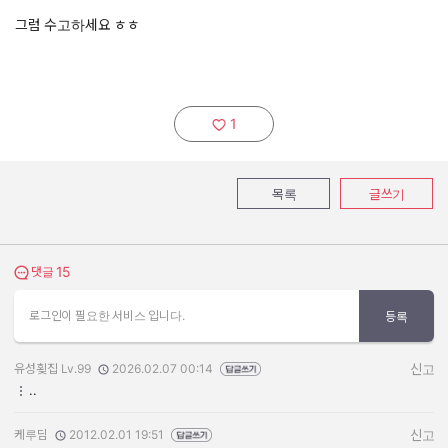
그럼 수고하세요 ㅎㅎ
1
추천하기:
목록
글쓰기
15
댓글 보기
댓글
로그인이 필요한 서비스 입니다.
등록
유성횢집 Lv.99
2026.02.07 00:14
신고
작성자:
작성일:
..
케루딤
2012.02.01 19:51
신고
작성자:
작성일: