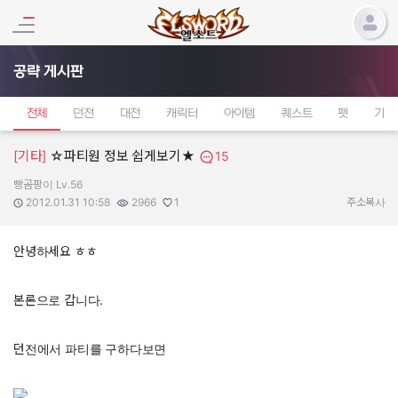
공략 게시판
전체
던전
대전
캐릭터
아이템
퀘스트
펫
기타
[기타]
☆파티원 정보 쉽게보기★
15
빵곰팡이 Lv.56
작성자:
작성일:
조회수:
추천수:
2012.01.31 10:58
2966
1
주소복사
안녕하세요 ㅎㅎ
본론으로 갑니다.
던전에서 파티를 구하다보면