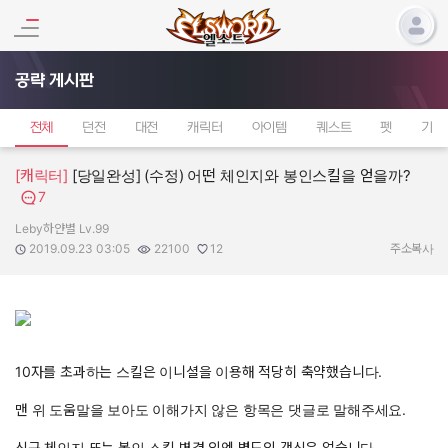
공략 게시판
전체
던전
대전
캐릭터
아이템
퀘스트
펫
기타
[캐릭터]
[당일완성] (수정) 어떤 체인지와 봉인스킬을 얻을까?
7
Leby하얀별 Lv.99
작성자:
작성일:
조회수:
추천수:
2019.09.23 03:05
22100
12
주소복사
10자를 초과하는 스킬은 이니셜을 이용해 적당히 축약했습니다.
맨 위 도움말을 보아도 이해가지 않은 항목은 댓글로 말해주세요.
신규 체인지 또는 봉인 스킬 변경 외엔 별도의 갱신은 없습니다.