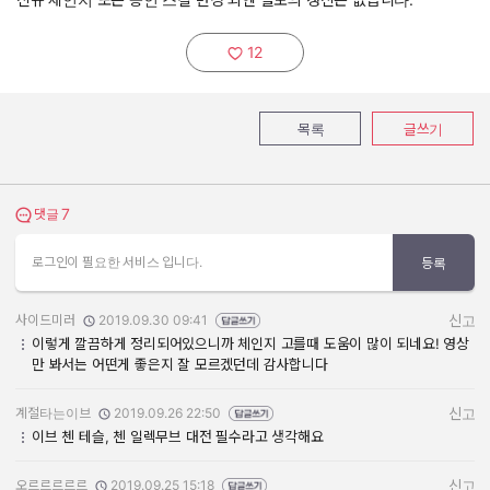
12
추천하기:
목록
글쓰기
7
댓글 보기
댓글
로그인이 필요한 서비스 입니다.
등록
사이드미러
2019.09.30 09:41
신고
작성자:
작성일:
이렇게 깔끔하게 정리되어있으니까 체인지 고를때 도움이 많이 되네요! 영상
만 봐서는 어떤게 좋은지 잘 모르겠던데 감사합니다
계절타는이브
2019.09.26 22:50
신고
작성자:
작성일:
이브 첸 테슬, 첸 일렉무브 대전 필수라고 생각해요
오르르르르르
2019.09.25 15:18
신고