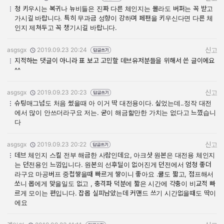
작성자:
작성일:
청 키우시는 복귀나 뉴비들은 진짜 다른 체인지는 몰라도 버퍼는 꼭 받고
가시길 바랍니다. 특히 무과금 성향이 강하며 페팬을 키우신다면 다른 체
인지 제쳐두고 꼭 챙기시길 바랍니다.
asgsgx
2019.09.23 20:24
신고
작성자:
작성일:
지적하는 댓글이 아니라 표 보고 고민할 데브유저분들을 위해서 쓴 글이에요
^^
asgsgx
2019.09.23 20:23
신고
작성자:
작성일:
슈팅매그넘도 처음 썼을때 아 이거 딱 대전용이다. 싶었는데..정작 대전
에서 많이 안쓰더라구요 저는. 굳이 해금할만한 가치는 없다고 느꼈습니
다
asgsgx
2019.09.23 20:22
신고
작성자:
작성일:
데브 체인지 스킬 전부 해금한 사람인데요, 아크샷 원본은 대전용 체인지
는 던전용인 느낌입니다. 원본의 선후딜이 없어진게 던전에서 엄청 좋더
라구요 마공버프 중첩쌓을때 빠르게 쌓이니 좋아요 .쿨도 짧고, 점프해서
쏘니 몹에게 맞을일도 없고 , 충격파 덕분에 짧은 시간에 각충이 비교적 빠
르게 모이는 편입니다. 잡몹 실피남았는데 커맨드 쓰기 시간없을때도 딱이
에요